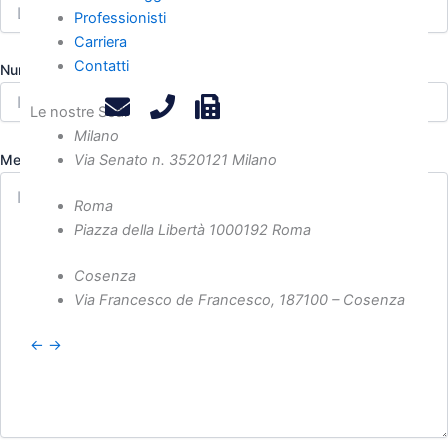
Professionisti
Carriera
Contatti
Numero di telefono
Le nostre Sedi
Milano
Messaggio
Via Senato n. 35
20121 Milano
Roma
Piazza della Libertà 10
00192 Roma
Cosenza
Via Francesco de Francesco, 1
87100 – Cosenza
←
→