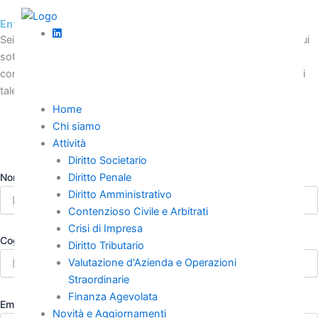
Vai
Entra nel team
al
Sei motivato a far parte della nostra squadra? Compila il form qui
contenuto
sotto per inviarci la tua candidatura. Raccontaci di te, delle tue
competenze e delle tue aspirazioni. Siamo sempre alla ricerca di
talenti che condividano la nostra passione e i nostri valori.
Home
Chi siamo
Attività
Diritto Societario
Nome
Diritto Penale
Diritto Amministrativo
Contenzioso Civile e Arbitrati
Crisi di Impresa
Cognome
Diritto Tributario
Valutazione d'Azienda e Operazioni
Straordinarie
Finanza Agevolata
Email
Novità e Aggiornamenti