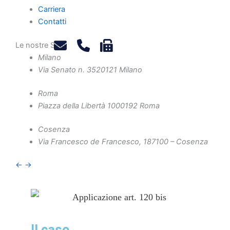
Carriera
Pubblicato da
Valerie Stella De Caro
Contatti
Giordanelli
Le nostre Sedi
-
Luglio 29, 2025
Milano
Via Senato n. 35
20121 Milano
-
Diritto societario
,
News
Roma
Piazza della Libertà 10
00192 Roma
Con sentenza n. 5/2025 il tribunale di
Cosenza
Catanzaro ha chiarito che l’art. 120 bis,
Via Francesco de Francesco, 1
87100 – Cosenza
c. 4, CCII non si applica
successivamente alla liquidazione
←
→
giudiziale della società.
Il caso