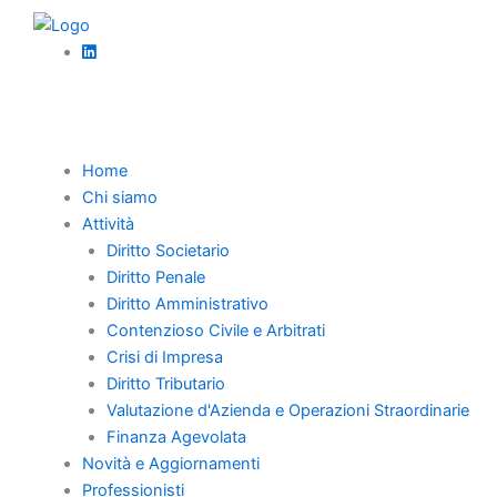
Vai
al
contenuto
Torna Indietro
Home
Chi siamo
Applicazione
Attività
Diritto Societario
dell’art. 120 bis, c.
Diritto Penale
Diritto Amministrativo
4, CCII nel contesto
Contenzioso Civile e Arbitrati
della liquidazione
Crisi di Impresa
Diritto Tributario
giudiziale
Valutazione d'Azienda e Operazioni Straordinarie
Finanza Agevolata
Novità e Aggiornamenti
Professionisti