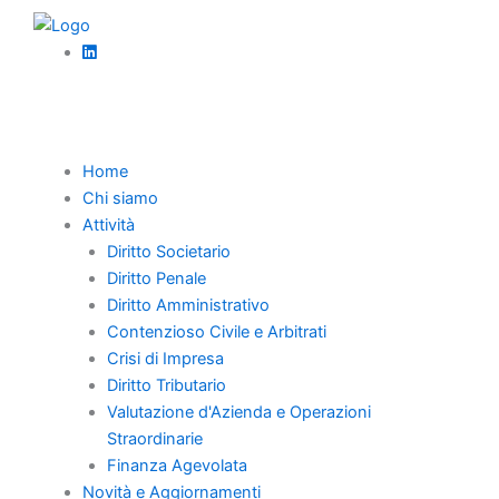
Vai
al
contenuto
Torna Indietro
Home
CRISI D’IMPRESA –
Chi siamo
CONCORDATO PREVENTIVO
Attività
Diritto Societario
Pannina
Diritto Penale
Luglio 14, 2020
Diritto Amministrativo
Contenzioso Civile e Arbitrati
Crisi di Impresa
Diritto Tributario
Valutazione d'Azienda e Operazioni
Straordinarie
Finanza Agevolata
Novità e Aggiornamenti