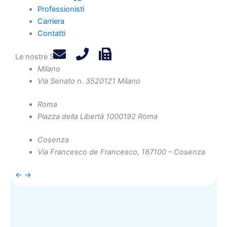
Professionisti
Carriera
Articolo precedente
Contatti
Articolo successivo
Le nostre Sedi
Milano
Via Senato n. 35
20121 Milano
Roma
Una rete di professionisti
Piazza della Libertà 10
00192 Roma
presente su tutto il territorio
Cosenza
Via Francesco de Francesco, 1
87100 – Cosenza
Scopri di più
←
→