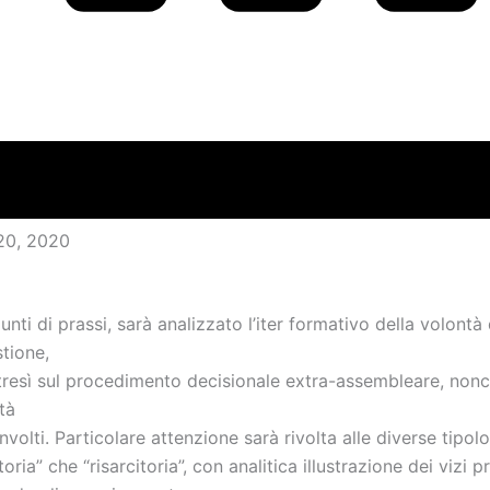
20, 2020
punti di prassi, sarà analizzato l’iter formativo della volontà
stione,
tresì sul procedimento decisionale extra-assembleare, nonc
tà
involti. Particolare attenzione sarà rivolta alle diverse tipolo
oria” che “risarcitoria”, con analitica illustrazione dei vizi p