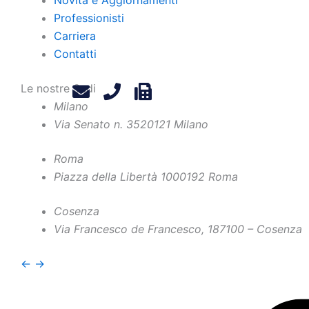
Professionisti
Carriera
Contatti
Le nostre Sedi
Milano
Via Senato n. 35
20121 Milano
Roma
Piazza della Libertà 10
00192 Roma
Cosenza
Paolo Flor
Via Francesco de Francesco, 1
87100 – Cosenza
←
→