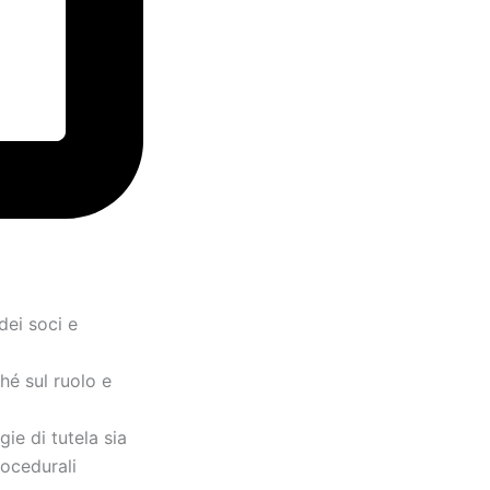
 dei soci e
hé sul ruolo e
gie di tutela sia
rocedurali