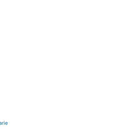
ri e consiliari: aspetti operativi e profili di responsabilità al
arie