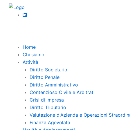
Vai
al
Torna Indietro
Delibere assemblea
contenuto
sanitaria
Home
Chi siamo
Attività
Diritto Societario
Diritto Penale
Diritto Amministrativo
Contenzioso Civile e Arbitrati
Crisi di Impresa
Diritto Tributario
Valutazione d'Azienda e Operazioni Straordin
Finanza Agevolata
Novità e Aggiornamenti