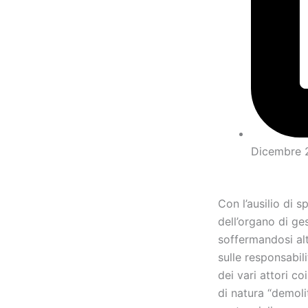
Dicembre 
Con l’ausilio di s
dell’organo di ge
soffermandosi al
sulle responsabili
dei vari attori co
di natura “demolit