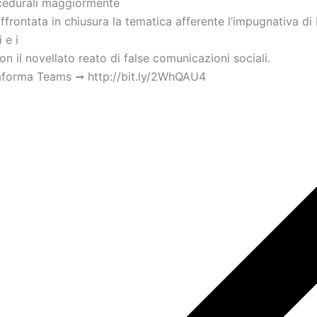
ocedurali maggiormente
affrontata in chiusura la tematica afferente l’impugnativa di 
 e i
 con il novellato reato di false comunicazioni sociali.
ttaforma Teams ➞ http://bit.ly/2WhQAU4