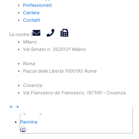
Professionisti
Una rete di professionisti presente su tutto il territorio
Carriera
Contatti
Scopri di più
Condividi il Post:
Le nostre Sedi
Milano
Via Senato n. 35
20121 Milano
Roma
Le nostre aree di attività
Piazza della Libertà 10
00192 Roma
Autore
Cosenza
Via Francesco de Francesco, 1
87100 – Cosenza
←
→
Pannina