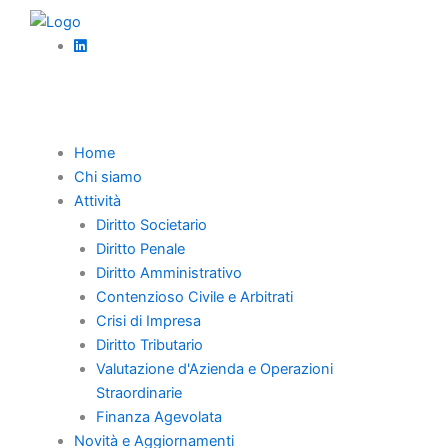
Vai
al
contenuto
Torna Indietro
Home
Successione a titolo universale
Chi siamo
nella fusione per incorporazione
Attività
Diritto Societario
Pannina
Dicembre 5, 2005
Diritto Penale
Diritto Amministrativo
Nell’ambito delle fusioni societarie, è
Contenzioso Civile e Arbitrati
pienamente valido l’istituto della successione
Crisi di Impresa
a titolo universale della società incorporante nei
Diritto Tributario
confronti dell’incorporata, sia in termini formali
Valutazione d'Azienda e Operazioni
che sostanziali, con la conseguenza che il
Straordinarie
nuovo soggetto giuridico risultante dalla fusione
Finanza Agevolata
è da considerarsi l’unico obbligato, nonché
Novità e Aggiornamenti