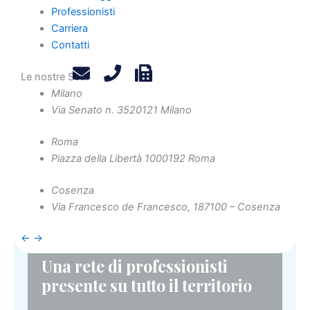
legittimato, nei confronti di terzi.
Professionisti
Carriera
Leggi L’articolo Completo
Link
Contatti
Le nostre Sedi
Articolo successivo
Milano
Via Senato n. 35
20121 Milano
Roma
Piazza della Libertà 10
00192 Roma
Cosenza
Via Francesco de Francesco, 1
87100 – Cosenza
←
→
Una rete di professionisti
presente su tutto il territorio