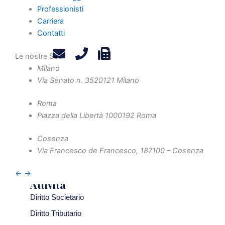
Professionisti
2423 e 2427 c.c., ritenendola illecita ex art. 2379 c.c.
Carriera
Contatti
Le nostre Sedi
Home
Milano
Via Senato n. 35
20121 Milano
Chi Siamo
Professionisti
Roma
Novità e Aggiornamenti
Piazza della Libertà 10
00192 Roma
Carriera
Cosenza
Contatti
Via Francesco de Francesco, 1
87100 – Cosenza
Privacy Policy
Legals
←
→
Attività
Diritto Societario
Diritto Tributario