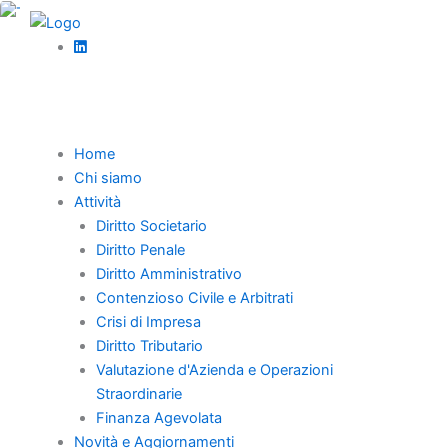
Vai
al
,
contenuto
Diritto societario
News
TFR e fondo previdenza complementare
La cassazione ha stabilito che il conferimento TFR a fondo
Home
previdenza complementare prima della domanda di divorzio
Chi siamo
esclude diritti dell’ex coniuge su quota indennità.
Attività
Diritto Societario
Diritto Penale
Diritto Amministrativo
Contenzioso Civile e Arbitrati
Home
Crisi di Impresa
Chi Siamo
Diritto Tributario
Professionisti
Valutazione d'Azienda e Operazioni
Straordinarie
Novità e Aggiornamenti
Finanza Agevolata
Carriera
Novità e Aggiornamenti