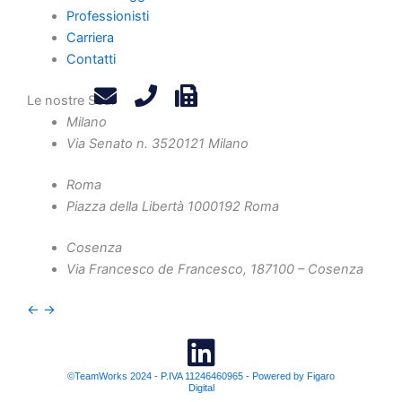
Contatti
Professionisti
Privacy Policy
Carriera
Contatti
Legals
Attività
Le nostre Sedi
Diritto Societario
Milano
Diritto Tributario
Via Senato n. 35
20121 Milano
Diritto Amministrativo
Roma
Diritto Penale
Piazza della Libertà 10
00192 Roma
Crisi d'Impresa
Contenzioso Civile e Arbitrati
Cosenza
Via Francesco de Francesco, 1
87100 – Cosenza
Valutazione d'Azienda e Operazioni Straordinarie
Finanza Agevolata
←
→
©TeamWorks 2024 - P.IVA 11246460965 - Powered by Figaro
Digital