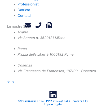
Contatti
Professionisti
Carriera
Privacy Policy
Contatti
Legals
Attività
Le nostre Sedi
Diritto Societario
Milano
Diritto Tributario
Via Senato n. 35
20121 Milano
Diritto Amministrativo
Roma
Diritto Penale
Piazza della Libertà 10
00192 Roma
Crisi d'Impresa
Contenzioso Civile e Arbitrati
Cosenza
Via Francesco de Francesco, 1
87100 – Cosenza
Valutazione d'Azienda e Operazioni Straordinarie
Finanza Agevolata
←
→
©TeamWorks 2024 - P.IVA 11246460965 - Powered by
Figaro Digital