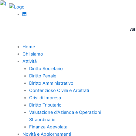
Vai
al
,
contenuto
Diritto societario
News
Il divieto di ammissione di ‘nuovi’ mezzi di prova
e documenti nel giudizio d’appello
Home
La Cassazione ribadisce il divieto di nuovi mezzi di prova in
Chi siamo
appello, salvo cause non imputabili, e censura l’ammissione
Attività
tardiva in violazione dell’art. 345 co. 3 c.p.c.
Diritto Societario
Diritto Penale
Diritto Amministrativo
Contenzioso Civile e Arbitrati
Crisi di Impresa
Home
Chi Siamo
Diritto Tributario
Valutazione d'Azienda e Operazioni
Professionisti
Straordinarie
Novità e Aggiornamenti
Finanza Agevolata
Carriera
Novità e Aggiornamenti