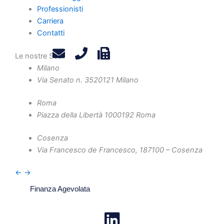
Professionisti
Carriera
Carriera
Contatti
Contatti
Privacy Policy
Le nostre Sedi
Legals
Attività
Milano
Via Senato n. 35
20121 Milano
Diritto Societario
Diritto Tributario
Roma
Diritto Amministrativo
Piazza della Libertà 10
00192 Roma
Diritto Penale
Cosenza
Crisi d'Impresa
Via Francesco de Francesco, 1
87100 – Cosenza
Contenzioso Civile e Arbitrati
←
→
Valutazione d'Azienda e Operazioni Straordinarie
Finanza Agevolata