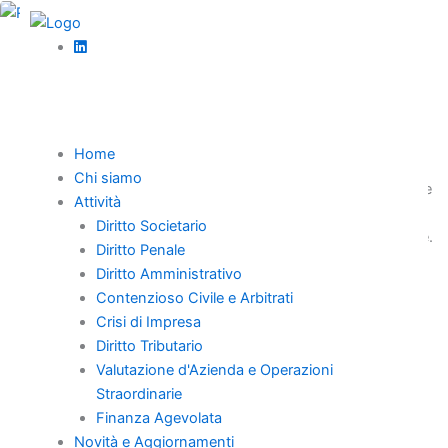
Vai
al
,
contenuto
Finanza agevolata
News
Resto al Sud 2.0: guida critica e professionale
per imprenditori e professionisti
Home
Resto al Sud 2.0 spiegato in chiave professionale: requisiti,
Chi siamo
procedura a sportello, voucher vs contributo, conto corrente
Attività
vincolato, rischi operativi e KPI per la sostenibilità a 12–36
Diritto Societario
mesi. Guida pratica per imprenditori, professionisti e banche.
Diritto Penale
Diritto Amministrativo
Contenzioso Civile e Arbitrati
Crisi di Impresa
Diritto Tributario
Home
Valutazione d'Azienda e Operazioni
Chi Siamo
Straordinarie
Professionisti
Finanza Agevolata
Novità e Aggiornamenti
Novità e Aggiornamenti