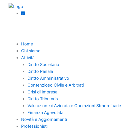
Vai
al
contenuto
Torna Indietro
Home
Chi siamo
Abuso della
Attività
Diritto Societario
Personalità
Diritto Penale
Diritto Amministrativo
Giuridica e
Contenzioso Civile e Arbitrati
Distrazioni
Crisi di Impresa
Diritto Tributario
Patrimoniali
Valutazione d'Azienda e Operazioni Straordinarie
Finanza Agevolata
Novità e Aggiornamenti
Professionisti