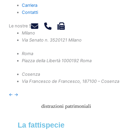
Carriera
Pubblicato da
Pierpaolo Galimi
Contatti
-
Marzo 17, 2025
Le nostre Sedi
-
Diritto societario
Milano
Via Senato n. 35
20121 Milano
Roma
Come le irregolarità contabili e gli
Piazza della Libertà 10
00192 Roma
illeciti possono portare alla
responsabilità dei soci e degli
Cosenza
amministratori.
Via Francesco de Francesco, 1
87100 – Cosenza
←
→
La fattispecie