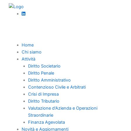
Vai
al
Torna Indietro
contenuto
Direzione e coordinamento di società tra presunzioni e
responsabilità
Home
Chi siamo
Attività
Diritto Societario
Diritto Penale
Diritto Amministrativo
Contenzioso Civile e Arbitrati
Crisi di Impresa
Diritto Tributario
Valutazione d'Azienda e Operazioni
Straordinarie
Finanza Agevolata
Novità e Aggiornamenti