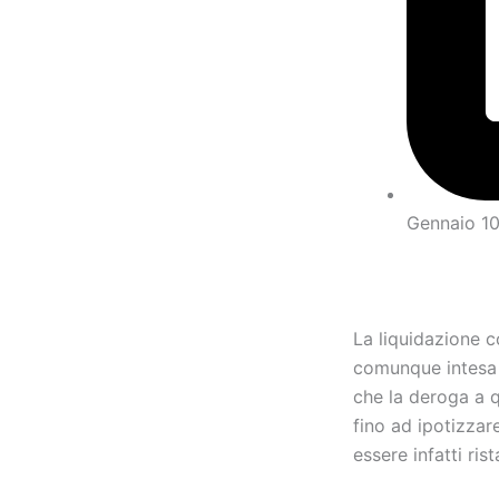
Gennaio 10
La liquidazione 
comunque intesa a
che la deroga a 
fino ad ipotizzar
essere infatti rist