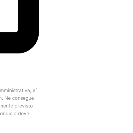
mministrativa, e`
um. Ne consegue
amente previsto
 condicio deve