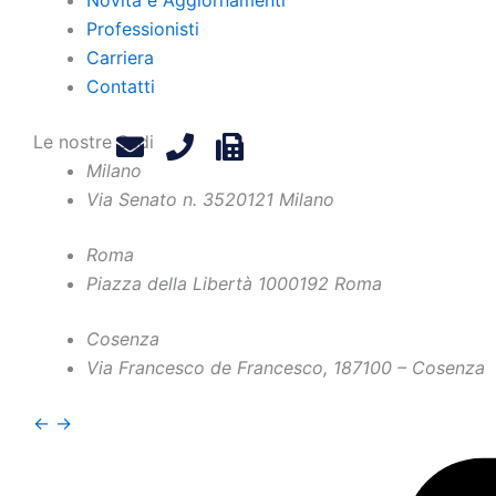
Professionisti
Carriera
Contatti
Le nostre Sedi
Milano
Via Senato n. 35
20121 Milano
Roma
Piazza della Libertà 10
00192 Roma
Cosenza
Pannina
Via Francesco de Francesco, 1
87100 – Cosenza
←
→