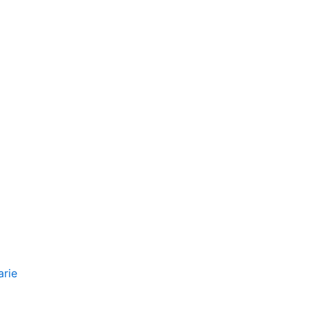
la liquidazione coatta amministrativa
arie