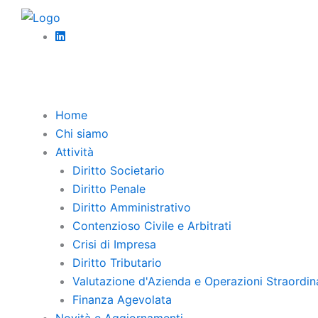
Vai
al
Torna Indietro
Il concordato nel
contenuto
Home
Chi siamo
Attività
Diritto Societario
Diritto Penale
Diritto Amministrativo
Contenzioso Civile e Arbitrati
Crisi di Impresa
Diritto Tributario
Valutazione d'Azienda e Operazioni Straordin
Finanza Agevolata
Novità e Aggiornamenti