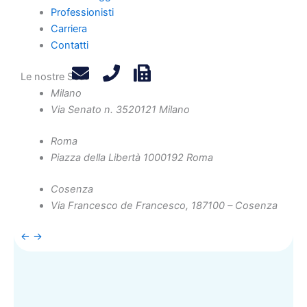
Professionisti
Carriera
Contatti
Le nostre Sedi
Milano
Una rete di professionisti
Via Senato n. 35
20121 Milano
presente su tutto il territorio
Roma
Piazza della Libertà 10
00192 Roma
Scopri di più
Cosenza
Via Francesco de Francesco, 1
87100 – Cosenza
←
→