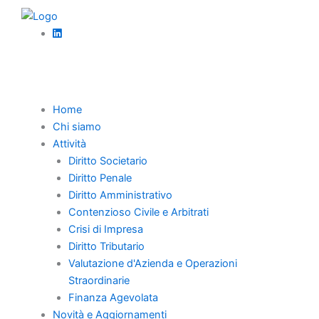
Vai
al
contenuto
Torna Indietro
Home
GIURISPRUDENZA -
Chi siamo
FALLIMENTO
Attività
Diritto Societario
Pannina
Diritto Penale
Gennaio 20, 2007
Diritto Amministrativo
Contenzioso Civile e Arbitrati
Leggi l’articolo completo
Link
Crisi di Impresa
Diritto Tributario
Valutazione d'Azienda e Operazioni
Straordinarie
Articolo precedente
Finanza Agevolata
Novità e Aggiornamenti
Articolo successivo