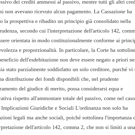
sivo dei crediti ammessi al passivo, mentre tutti gli altri cred
i non avevano ricevuto alcun pagamento. La Cassazione ha
to la prospettiva e ribadito un principio già consolidato nella
rudenza, secondo cui l'interpretazione dell'articolo 142, com
ssere orientata in modo costituzionalmente conforme ai princi
volezza e proporzionalità. In particolare, la Corte ha sottolin
beneficio dell'esdebitazione non deve essere negato a priori ne
sia stato parzialmente soddisfatto un solo creditore, purché vi 
na distribuzione dei fondi disponibili che, nel prudente
zamento del giudice di merito, possa considerarsi equa e
cativa rispetto all'ammontare totale del passivo, come nel caso
. Implicazioni Giuridiche e Sociali L'ordinanza non solo ha
zioni legali ma anche sociali, poiché sottolinea l'importanza 
rpretazione dell'articolo 142, comma 2, che non si limiti a un