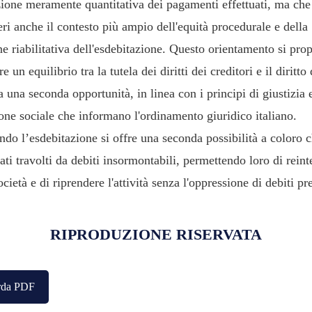
zione meramente quantitativa dei pagamenti effettuati, ma che
ri anche il contesto più ampio dell'equità procedurale e della
e riabilitativa dell'esdebitazione. Questo orientamento si pro
re un equilibrio tra la tutela dei diritti dei creditori e il diritto 
 a una seconda opportunità, in linea con i principi di giustizia 
one sociale che informano l'ordinamento giuridico italiano.
do l’esdebitazione si offre una seconda possibilità a coloro 
ati travolti da debiti insormontabili, permettendo loro di reint
ocietà e di riprendere l'attività senza l'oppressione di debiti pr
RIPRODUZIONE RISERVATA
rda PDF