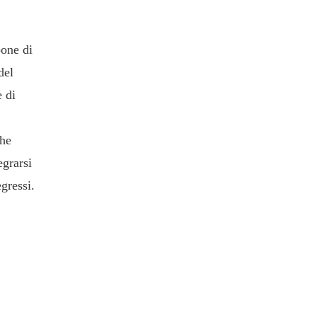
pone di
del
e di
che
egrarsi
egressi.