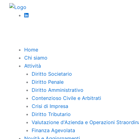
Vai
al
contenuto
Torna Indi
Home
Chi siamo
Attività
Un
Diritto Societario
Diritto Penale
l’
Diritto Amministrativo
Contenzioso Civile e Arbitrati
Crisi di Impresa
Diritto Tributario
Valutazione d'Azienda e Operazioni Straordin
Finanza Agevolata
La rec
Novità e Aggiornamenti