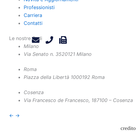
Civile,
Professionisti
relativ
Carriera
Urbino
Contatti
dell'es
Le nostre Sedi
credito
Milano
pertant
Via Senato n. 35
20121 Milano
l. fall
Roma
solo se
Piazza della Libertà 10
00192 Roma
questio
l'inter
Cosenza
credito
Via Francesco de Francesco, 1
87100 – Cosenza
un'inte
←
→
un paga
credit