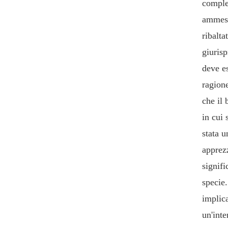
comples
ammess
ribalta
giurisp
deve e
ragione
che il 
in cui 
stata u
apprez
signifi
specie
implica
un'inte