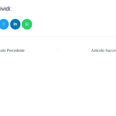
vidi:
olo Precedente
Articolo Succ