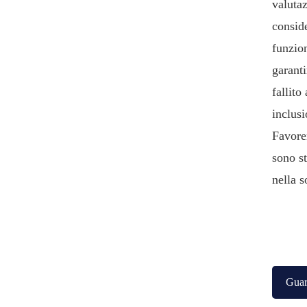
valuta
conside
funzion
garanti
fallito
inclusi
Favoren
sono st
nella s
Gua