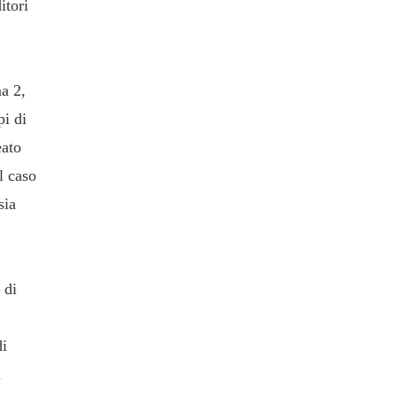
itori
ma 2,
pi di
eato
l caso
sia
 di
di
a