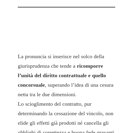
5. Considerazioni sistematiche e
riflessi applicativi
La pronuncia si inserisce nel solco della
giurisprudenza che tende a
ricomporre
l’unità del diritto contrattuale e quello
concorsuale
, superando l’idea di una cesura
netta tra le due dimensioni.
Lo scioglimento del contratto, pur
determinando la cessazione del vincolo, non
elide gli effetti già prodotti né cancella gli
obblighi di correttezza e buona fede gravanti