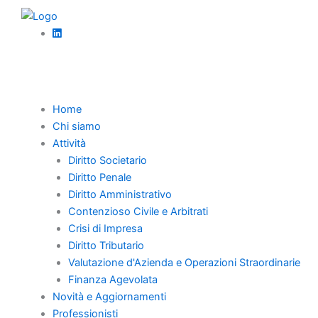
Vai
al
contenuto
Torna Indietro
Home
Chi siamo
Lo scioglimento
Attività
Diritto Societario
del rapporto
Diritto Penale
Diritto Amministrativo
contrattuale per
Contenzioso Civile e Arbitrati
effetto del
Crisi di Impresa
Diritto Tributario
fallimento e la
Valutazione d'Azienda e Operazioni Straordinarie
Finanza Agevolata
proponibilità
Novità e Aggiornamenti
Professionisti