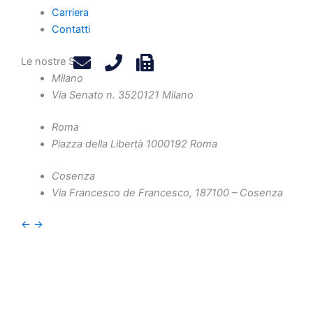
dell’eccezione di
Carriera
Contatti
inadempimento:
nota a Cass., Sez. I,
Le nostre Sedi
Milano
13 ottobre 2025, n.
Via Senato n. 35
20121 Milano
27361
Roma
Piazza della Libertà 10
00192 Roma
Cosenza
Marco Cavaliere
Via Francesco de Francesco, 1
87100 – Cosenza
←
→
1. Premessa. – La fattispecie