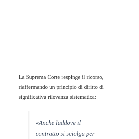
2. L’efficacia
ex nunc
dello
scioglimento del contratto e la
persistenza dell’eccezione di
inadempimento
La Suprema Corte respinge il ricorso,
riaffermando un principio di diritto di
significativa rilevanza sistematica:
«Anche laddove il
contratto si sciolga per