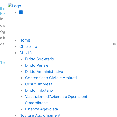
Vai
Il nostro team
al
Professionisti
contenuto
In uno scenario legale in continua evoluzione, TeamWorks si
distingue per l’eccellenza e la dedizione dei suoi professionisti.
Ogni membro del nostro team, presente
in diverse regioni
d’Italia
, unisce competenza specifica e esperienza pluriennale,
Home
garantendo soluzioni legali su misura e un supporto ineguagliabile.
Chi siamo
Attività
Diritto Societario
Trova il tuo Professionista
Diritto Penale
Stefania Fiertler
Diritto Amministrativo
Anna Pizzini
Contenzioso Civile e Arbitrati
Crisi di Impresa
Antonio Gentile
Diritto Tributario
Olga Durante
Valutazione d'Azienda e Operazioni
Pierpaolo Galimi
Straordinarie
Paolo Florio
Finanza Agevolata
Erika Marrese
Novità e Aggiornamenti