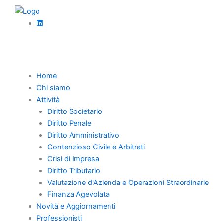
Vai
al
contenuto
Torna Indietro
Home
Chi siamo
Sindacato
Attività
Diritto Societario
giudiziale e
Diritto Penale
Diritto Amministrativo
valutazioni di
Contenzioso Civile e Arbitrati
bilancio
Crisi di Impresa
Diritto Tributario
Valutazione d'Azienda e Operazioni Straordinarie
Finanza Agevolata
Novità e Aggiornamenti
Pubblicato da
Pierpaolo Galimi
Professionisti