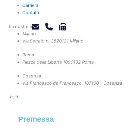
Carriera
-
Agosto 20, 2025
Contatti
-
Diritto societario
,
News
Le nostre Sedi
Milano
Via Senato n. 35
20121 Milano
a cura dell'avv. Pierpaolo Galimi
Secondo il tribunale di Milano non è
Roma
compromettibile con arbitrato
Piazza della Libertà 10
00192 Roma
l'impugnazioni del bilancio quando
siano dedotti vizi di verità, chiarezza e
Cosenza
correttezza.
Via Francesco de Francesco, 1
87100 – Cosenza
←
→
Premessa