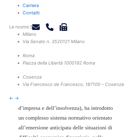
Carriera
Contatti
Le nostre Sedi
A cura di Marco Cavaliere
Milano
Via Senato n. 35
20121 Milano
1.0 La prevenzione della crisi nelle
imprese sequestrate: obblighi
Roma
organizzativi e segnalazioni
Piazza della Libertà 10
00192 Roma
Cosenza
La riforma della disciplina della crisi
Via Francesco de Francesco, 1
87100 – Cosenza
d’impresa, attuata mediante il d.lgs. 12
gennaio 2019, n. 14 (Codice della crisi
←
→
d’impresa e dell’insolvenza), ha introdotto
un complesso sistema normativo orientato
all’emersione anticipata delle situazioni di