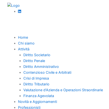
Vai
al
contenuto
Torna Indietro
Home
Chi siamo
Rilevazione
Attività
Diritto Societario
tempestiva della
Diritto Penale
Diritto Amministrativo
crisi e
Contenzioso Civile e Arbitrati
amministrazione
Crisi di Impresa
Diritto Tributario
giudiziaria
Valutazione d'Azienda e Operazioni Straordinarie
Finanza Agevolata
Novità e Aggiornamenti
Professionisti