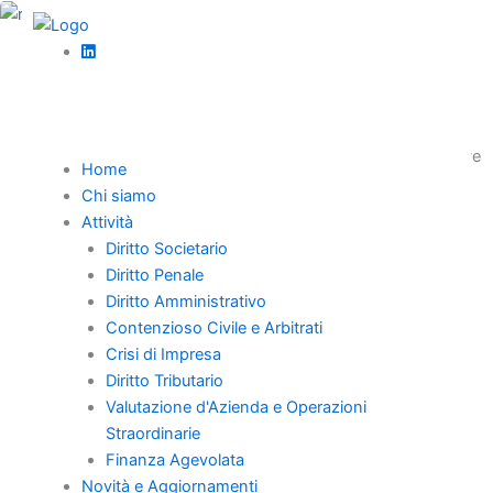
Vai
al
,
contenuto
Diritto societario
News
Risarcimento danni stabilimenti balneari
Il gestore del lido è responsabile in base all’art.2051 c.c., deve
Home
garantire sicurezza; il danneggiato prova il nesso,
Chi siamo
l’assicurazione offre entro 90 giorni.
Attività
Diritto Societario
Diritto Penale
Diritto Amministrativo
Contenzioso Civile e Arbitrati
Home
Crisi di Impresa
Chi Siamo
Diritto Tributario
Professionisti
Valutazione d'Azienda e Operazioni
Straordinarie
Novità e Aggiornamenti
Finanza Agevolata
Carriera
Novità e Aggiornamenti