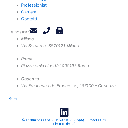
Contatti
Professionisti
Privacy Policy
Carriera
Contatti
Legals
Attività
Le nostre Sedi
Diritto Societario
Milano
Diritto Tributario
Via Senato n. 35
20121 Milano
Diritto Amministrativo
Roma
Diritto Penale
Piazza della Libertà 10
00192 Roma
Crisi d'Impresa
Contenzioso Civile e Arbitrati
Cosenza
Via Francesco de Francesco, 1
87100 – Cosenza
Valutazione d'Azienda e Operazioni Straordinarie
Finanza Agevolata
←
→
©TeamWorks 2024 - P.IVA 11246460965 - Powered by
Figaro Digital