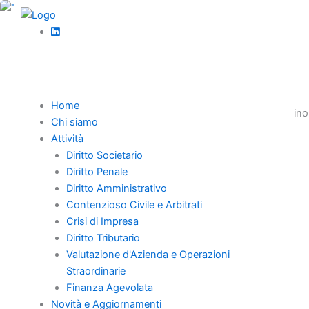
Vai
al
,
contenuto
Diritto amministrativo
News
Piano Spiaggia Calabria: Tutela Concessionari
Balneari 2027
Home
Il Piano Spiaggia Calabria disciplina le concessioni balneari fino
Chi siamo
al 2027. Analisi completa su tutela concessionari, normativa
Attività
europea e strategie per famiglie calabresi.
Diritto Societario
Diritto Penale
Diritto Amministrativo
Contenzioso Civile e Arbitrati
Crisi di Impresa
Home
Diritto Tributario
Chi Siamo
Valutazione d'Azienda e Operazioni
Professionisti
Straordinarie
Novità e Aggiornamenti
Finanza Agevolata
Novità e Aggiornamenti
Carriera