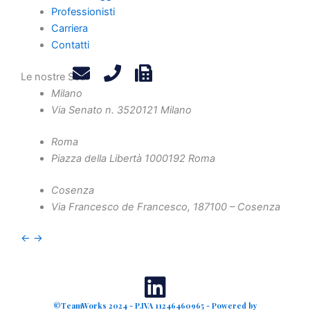
Professionisti
Contatti
Carriera
Privacy Policy
Contatti
Legals
Attività
Le nostre Sedi
Milano
Diritto Societario
Via Senato n. 35
20121 Milano
Diritto Tributario
Diritto Amministrativo
Roma
Piazza della Libertà 10
00192 Roma
Diritto Penale
Crisi d'Impresa
Cosenza
Contenzioso Civile e Arbitrati
Via Francesco de Francesco, 1
87100 – Cosenza
Valutazione d'Azienda e Operazioni Straordinarie
←
→
Finanza Agevolata
©TeamWorks 2024 - P.IVA 11246460965 - Powered by