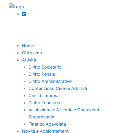
Vai
News
al
DOMANDA DI CONCORDATO IN PENDENZA DI
contenuto
LIQUIDAZIONE GIUDIZIALE: RISPETTO DEI
TERMINI PER EVITARE DECADENZE
Home
Chi siamo
Attività
Diritto Societario
Diritto Penale
Home
Diritto Amministrativo
Contenzioso Civile e Arbitrati
Chi Siamo
Crisi di Impresa
Professionisti
Diritto Tributario
Novità e Aggiornamenti
Valutazione d'Azienda e Operazioni
Straordinarie
Carriera
Finanza Agevolata
Contatti
Novità e Aggiornamenti