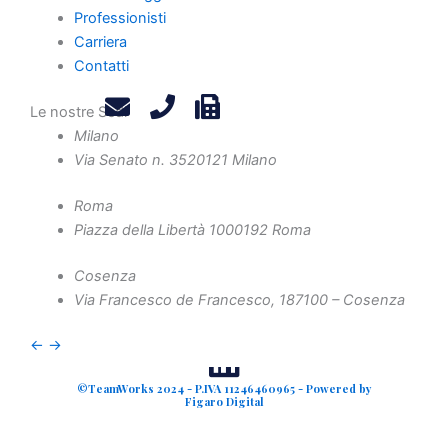
Privacy Policy
Professionisti
Legals
Carriera
Attività
Contatti
Diritto Societario
Le nostre Sedi
Diritto Tributario
Milano
Diritto Amministrativo
Via Senato n. 35
20121 Milano
Diritto Penale
Crisi d'Impresa
Roma
Piazza della Libertà 10
00192 Roma
Contenzioso Civile e Arbitrati
Valutazione d'Azienda e Operazioni Straordinarie
Cosenza
Via Francesco de Francesco, 1
87100 – Cosenza
Finanza Agevolata
←
→
©TeamWorks 2024 - P.IVA 11246460965 - Powered by
Figaro Digital