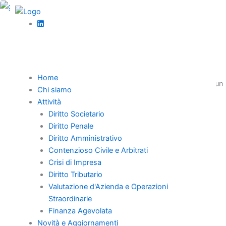
Vai
al
,
contenuto
Diritto societario
News
Denunzia al tribunale ex art. 2409 c.c.
Il tribunale, su denunzia ex art. 2409 c.c., ha revocato
Home
l’amministratore per gravi irregolarità gestionali, nominando un
Chi siamo
curatore speciale e un amministratore giudiziario.
Attività
Diritto Societario
Diritto Penale
Diritto Amministrativo
Contenzioso Civile e Arbitrati
Home
Crisi di Impresa
Chi Siamo
Diritto Tributario
Professionisti
Valutazione d'Azienda e Operazioni
Straordinarie
Novità e Aggiornamenti
Finanza Agevolata
Carriera
Novità e Aggiornamenti