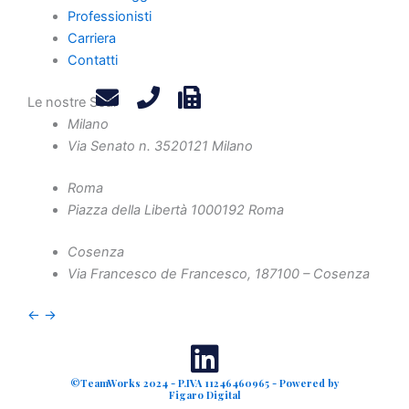
Contatti
Professionisti
Privacy Policy
Carriera
Contatti
Legals
Attività
Le nostre Sedi
Diritto Societario
Milano
Diritto Tributario
Via Senato n. 35
20121 Milano
Diritto Amministrativo
Roma
Diritto Penale
Piazza della Libertà 10
00192 Roma
Crisi d'Impresa
Contenzioso Civile e Arbitrati
Cosenza
Via Francesco de Francesco, 1
87100 – Cosenza
Valutazione d'Azienda e Operazioni Straordinarie
Finanza Agevolata
←
→
©TeamWorks 2024 - P.IVA 11246460965 - Powered by
Figaro Digital