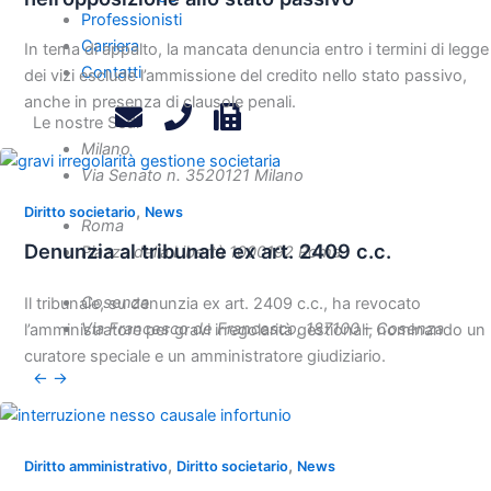
Professionisti
Carriera
In tema di appalto, la mancata denuncia entro i termini di legge
Contatti
dei vizi esclude l’ammissione del credito nello stato passivo,
anche in presenza di clausole penali.
Le nostre Sedi
Milano
Via Senato n. 35
20121 Milano
,
Diritto societario
News
Roma
Denunzia al tribunale ex art. 2409 c.c.
Piazza della Libertà 10
00192 Roma
Cosenza
Il tribunale, su denunzia ex art. 2409 c.c., ha revocato
Via Francesco de Francesco, 1
87100 – Cosenza
l’amministratore per gravi irregolarità gestionali, nominando un
curatore speciale e un amministratore giudiziario.
←
→
,
,
Diritto amministrativo
Diritto societario
News