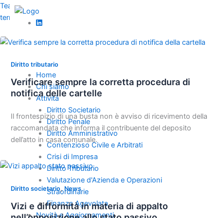
Vai
TeamWorks | Un team di professionisti presente su tutto il
al
territorio
contenuto
Diritto tributario
Home
Verificare sempre la corretta procedura di
Chi siamo
notifica delle cartelle
Attività
Diritto Societario
Il frontespizio di una busta non è avviso di ricevimento della
Diritto Penale
raccomandata che informa il contribuente del deposito
Diritto Amministrativo
dell’atto in casa comunale.
Contenzioso Civile e Arbitrati
Crisi di Impresa
Diritto Tributario
Valutazione d'Azienda e Operazioni
,
Diritto societario
News
Straordinarie
Finanza Agevolata
Vizi e difformità in materia di appalto
Novità e Aggiornamenti
nell’opposizione allo stato passivo