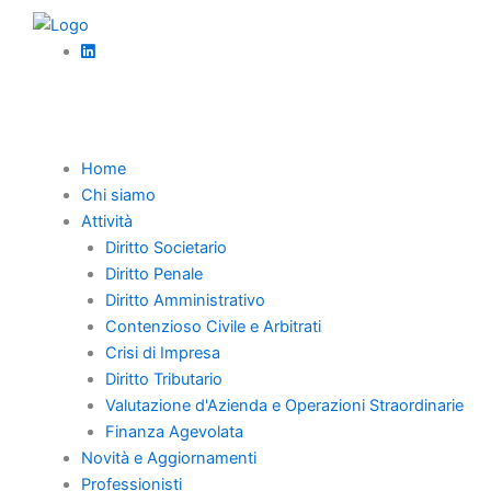
Vai
al
contenuto
Torna Indietro
Home
Chi siamo
Esclusa
Attività
Diritto Societario
responsabilità
Diritto Penale
Diritto Amministrativo
medica per nascita
Contenzioso Civile e Arbitrati
figlio disabile
Crisi di Impresa
Diritto Tributario
Valutazione d'Azienda e Operazioni Straordinarie
Finanza Agevolata
Novità e Aggiornamenti
Il risarcimento del danno da errata
Professionisti