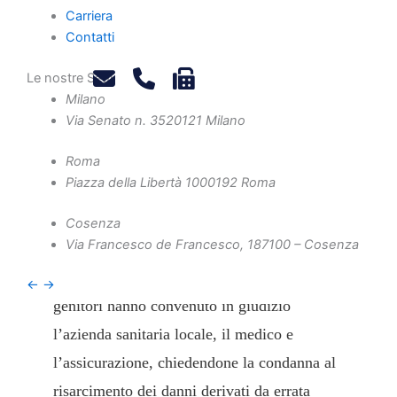
diagnosi prenatale spetta solo ai
Carriera
genitori e non al figlio nato con
Contatti
malformazioni.
Le nostre Sedi
A cura di Vincenzo Cantafio
Milano
Via Senato n. 35
20121 Milano
Roma
Piazza della Libertà 10
00192 Roma
Il caso
Cosenza
Via Francesco de Francesco, 1
87100 – Cosenza
In rappresentanza del figlio minore, i
←
→
genitori hanno convenuto in giudizio
l’azienda sanitaria locale, il medico e
l’assicurazione, chiedendone la condanna al
risarcimento dei danni derivati da errata