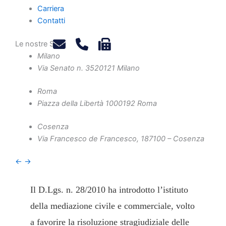
un’analisi della
Carriera
Contatti
Risposta n. 3/2025
dell’Agenzia delle
Le nostre Sedi
Milano
Entrate
Via Senato n. 35
20121 Milano
Roma
Piazza della Libertà 10
00192 Roma
Cosenza
A cura di Marco Cavaliere.
Via Francesco de Francesco, 1
87100 – Cosenza
←
→
Introduzione
Il D.Lgs. n. 28/2010 ha introdotto l’istituto
della mediazione civile e commerciale, volto
a favorire la risoluzione stragiudiziale delle