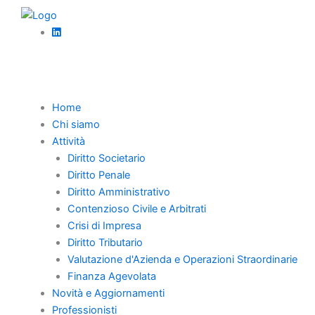
Vai
al
contenuto
Torna Indietro
Home
Chi siamo
L’Esenzione Fiscale
Attività
Diritto Societario
nella Mediazione e
Diritto Penale
Diritto Amministrativo
i Limiti
Contenzioso Civile e Arbitrati
dell’Iscrizione
Crisi di Impresa
Diritto Tributario
Ipotecaria
Valutazione d'Azienda e Operazioni Straordinarie
Finanza Agevolata
Giudiziale:
Novità e Aggiornamenti
Professionisti