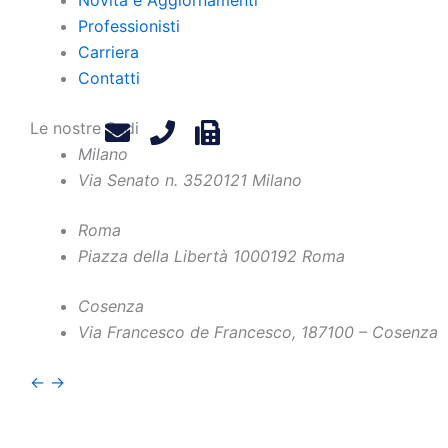
Professionisti
Carriera
Contatti
Le nostre Sedi
Milano
Via Senato n. 35
20121 Milano
Roma
Piazza della Libertà 10
00192 Roma
Home
Chi Siamo
Contatti
Cosenza
Via Francesco de Francesco, 1
87100 – Cosenza
Professionisti
Privacy Policy
Novità e Aggiornamenti
Legals
←
→
Carriera