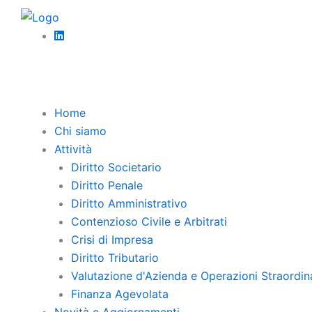
Vai
Diritto 
al
Il di
contenuto
La Cas
Un chi
Home
Chi siamo
Attività
Diritto Societario
Diritto Penale
Diritto Amministrativo
Contenzioso Civile e Arbitrati
Crisi di Impresa
Diritto Tributario
Valutazione d'Azienda e Operazioni Straordin
Finanza Agevolata
Novità e Aggiornamenti