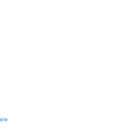
NTI MEDICI Risarcimento del danno ove non 
arie