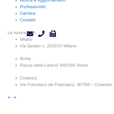
Professionisti
Carriera
Contatti
Le nostre Sedi
Milano
Via Senato n. 35
20121 Milano
Roma
Piazza della Libertà 10
00192 Roma
Home
Chi Siamo
Contatti
Cosenza
Via Francesco de Francesco, 1
87100 – Cosenza
Professionisti
Privacy Policy
Novità e Aggiornamenti
Legals
←
→
Carriera