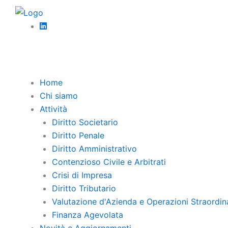
Vai
News
al
ATTIVITA’ INTRAMURARIA DEI DIRIGE
contenuto
Home
Chi siamo
Attività
Diritto Societario
Diritto Penale
Diritto Amministrativo
Contenzioso Civile e Arbitrati
Crisi di Impresa
Diritto Tributario
Valutazione d'Azienda e Operazioni Straordin
Finanza Agevolata
Novità e Aggiornamenti