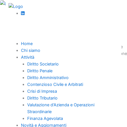
Vai
al
,
contenuto
Diritto societario
News
Strutture sanitarie private e S.S.R.: natura del
rapporto e limiti di spesa
Home
Le modifiche all’art. 177, TUIR del d.lgs. 192/2024 di revisione
Chi siamo
all’IRES in vigore dal 1.1.2025 rendono più flessibile la creazione
Attività
di holding di famiglia per partecipazioni inferiori al 50%.
Diritto Societario
Diritto Penale
Diritto Amministrativo
Contenzioso Civile e Arbitrati
Crisi di Impresa
Home
Diritto Tributario
Chi Siamo
Valutazione d'Azienda e Operazioni
Professionisti
Straordinarie
Novità e Aggiornamenti
Finanza Agevolata
Novità e Aggiornamenti