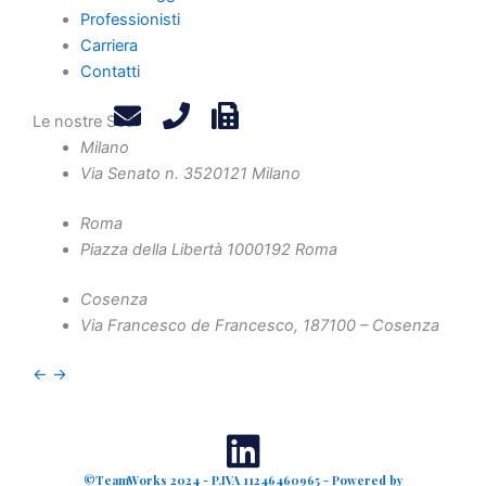
Carriera
Professionisti
Contatti
Carriera
Privacy Policy
Contatti
Legals
Attività
Le nostre Sedi
Milano
Diritto Societario
Via Senato n. 35
20121 Milano
Diritto Tributario
Diritto Amministrativo
Roma
Piazza della Libertà 10
00192 Roma
Diritto Penale
Crisi d'Impresa
Cosenza
Contenzioso Civile e Arbitrati
Via Francesco de Francesco, 1
87100 – Cosenza
Valutazione d'Azienda e Operazioni Straordinarie
←
→
Finanza Agevolata
©TeamWorks 2024 - P.IVA 11246460965 - Powered by