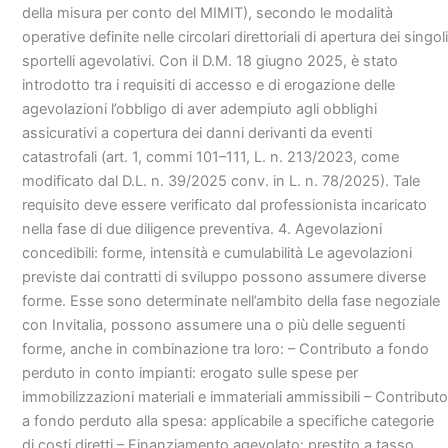
della misura per conto del MIMIT), secondo le modalità
operative definite nelle circolari direttoriali di apertura dei singoli
sportelli agevolativi. Con il D.M. 18 giugno 2025, è stato
introdotto tra i requisiti di accesso e di erogazione delle
agevolazioni l’obbligo di aver adempiuto agli obblighi
assicurativi a copertura dei danni derivanti da eventi
catastrofali (art. 1, commi 101–111, L. n. 213/2023, come
modificato dal D.L. n. 39/2025 conv. in L. n. 78/2025). Tale
requisito deve essere verificato dal professionista incaricato
nella fase di due diligence preventiva. 4. Agevolazioni
concedibili: forme, intensità e cumulabilità Le agevolazioni
previste dai contratti di sviluppo possono assumere diverse
forme. Esse sono determinate nell’ambito della fase negoziale
con Invitalia, possono assumere una o più delle seguenti
forme, anche in combinazione tra loro: – Contributo a fondo
perduto in conto impianti: erogato sulle spese per
immobilizzazioni materiali e immateriali ammissibili – Contributo
a fondo perduto alla spesa: applicabile a specifiche categorie
di costi diretti – Finanziamento agevolato: prestito a tasso