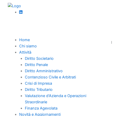
Vai
al
contenuto
News
Credito da Recesso e Finanziamento Soci: La
Differenza Chiarita dalla Cassazione
Home
La Corte di Cassazione – ordinanza n. 30725 del 2023 Sez. I
Chi siamo
Civile – ha ribadito un principio cardine in materia di diritto
Attività
societario, fornendo una chiave interpretativa.
Diritto Societario
Diritto Penale
Diritto Amministrativo
Contenzioso Civile e Arbitrati
Home
Crisi di Impresa
Diritto Tributario
Chi Siamo
Valutazione d'Azienda e Operazioni
Professionisti
Straordinarie
Novità e Aggiornamenti
Finanza Agevolata
Novità e Aggiornamenti
Carriera