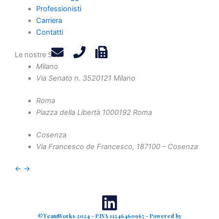
Professionisti
Contatti
Carriera
Privacy Policy
Contatti
Legals
Attività
Le nostre Sedi
Milano
Diritto Societario
Via Senato n. 35
20121 Milano
Diritto Tributario
Diritto Amministrativo
Roma
Piazza della Libertà 10
00192 Roma
Diritto Penale
Crisi d'Impresa
Cosenza
Contenzioso Civile e Arbitrati
Via Francesco de Francesco, 1
87100 – Cosenza
Valutazione d'Azienda e Operazioni Straordinarie
←
→
Finanza Agevolata
©TeamWorks 2024 - P.IVA 11246460965 - Powered by