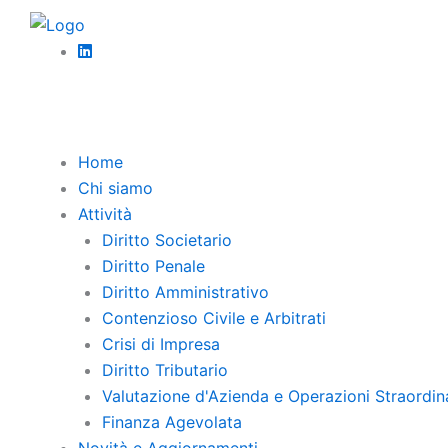
Vai
Diritto 
al
Risar
contenuto
Il gest
l’assic
Home
Chi siamo
Diritto 
Attività
Respo
Diritto Societario
Diritto Penale
Le modi
Diritto Amministrativo
creazio
Contenzioso Civile e Arbitrati
Crisi di Impresa
Diritto Tributario
Valutazione d'Azienda e Operazioni Straordin
Finanza Agevolata
Novità e Aggiornamenti