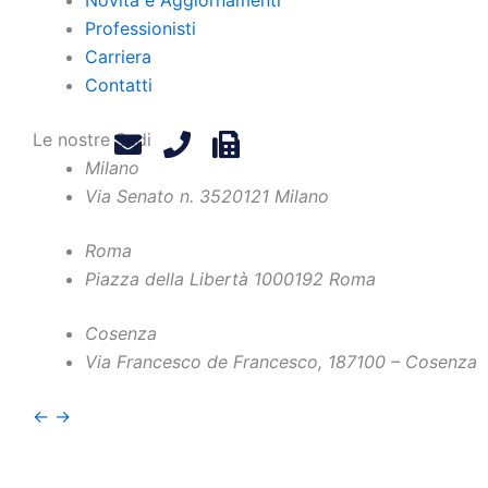
Professionisti
Carriera
Contatti
Le nostre Sedi
Milano
Via Senato n. 35
20121 Milano
Roma
Piazza della Libertà 10
00192 Roma
Home
Chi Siamo
Contatti
Cosenza
Via Francesco de Francesco, 1
87100 – Cosenza
Professionisti
Privacy Policy
Novità e Aggiornamenti
Legals
←
→
Carriera