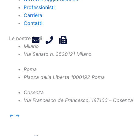
Professionisti
Carriera
Contatti
Le nostre Sedi
Milano
Via Senato n. 35
20121 Milano
Roma
Home
Piazza della Libertà 10
00192 Roma
Chi Siamo
Contatti
Cosenza
Professionisti
Privacy Policy
Via Francesco de Francesco, 1
87100 – Cosenza
Novità e Aggiornamenti
Legals
←
→
Carriera