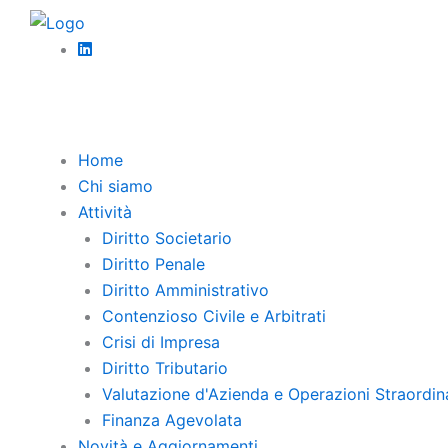
Vai
Diritto 
al
Strut
contenuto
Le modi
creazio
Home
Chi siamo
Attività
Diritto Societario
Diritto Penale
Diritto Amministrativo
Contenzioso Civile e Arbitrati
Crisi di Impresa
Diritto Tributario
Valutazione d'Azienda e Operazioni Straordin
Finanza Agevolata
Novità e Aggiornamenti