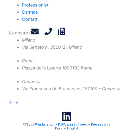
Contatti
Professionisti
Privacy Policy
Carriera
Contatti
Legals
Attività
Le nostre Sedi
Diritto Societario
Milano
Diritto Tributario
Via Senato n. 35
20121 Milano
Diritto Amministrativo
Roma
Diritto Penale
Piazza della Libertà 10
00192 Roma
Crisi d'Impresa
Contenzioso Civile e Arbitrati
Cosenza
Via Francesco de Francesco, 1
87100 – Cosenza
Valutazione d'Azienda e Operazioni Straordinarie
Finanza Agevolata
←
→
©TeamWorks 2024 - P.IVA 11246460965 - Powered by
Figaro Digital