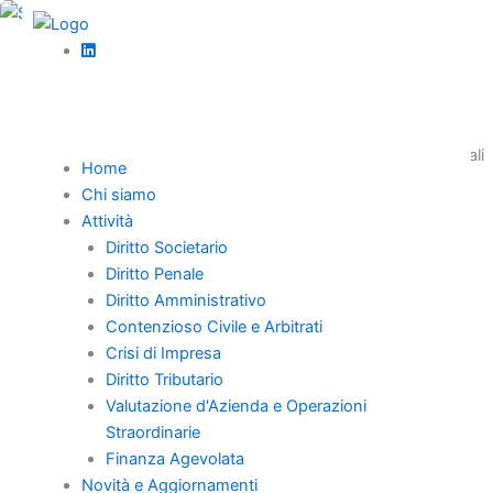
Vai
al
,
contenuto
Contenzioso Civile e Arbitrati
News
L’ azione surrogatoria ed i suoi presupposti
La Cassazione rimette alle Sezioni Unite due questioni centrali
Home
sulla surrogatoria e riduzione ereditaria: i presupposti
Chi siamo
dell’azione e la tutela dei creditori esclusi.
Attività
Diritto Societario
Diritto Penale
Diritto Amministrativo
Contenzioso Civile e Arbitrati
Home
Crisi di Impresa
Chi Siamo
Diritto Tributario
Professionisti
Valutazione d'Azienda e Operazioni
Straordinarie
Novità e Aggiornamenti
Finanza Agevolata
Carriera
Novità e Aggiornamenti