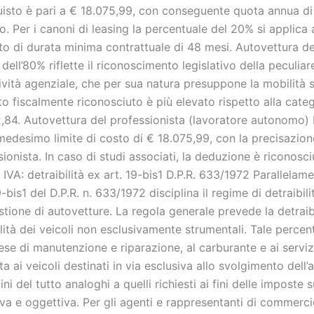
uisto è pari a € 18.075,99, con conseguente quota annua d
o. Per i canoni di leasing la percentuale del 20% si applica
ito di durata minima contrattuale di 48 mesi. Autovettura 
dell’80% riflette il riconoscimento legislativo della peculia
tività agenziale, che per sua natura presuppone la mobilità sis
o fiscalmente riconosciuto è più elevato rispetto alla categ
,84. Autovettura del professionista (lavoratore autonomo) 
 medesimo limite di costo di € 18.075,99, con la precisazio
ionista. In caso di studi associati, la deduzione è riconosci
IVA: detraibilità ex art. 19-bis1 D.P.R. 633/1972 Parallelamen
19-bis1 del D.P.R. n. 633/1972 disciplina il regime di detraibili
stione di autovetture. La regola generale prevede la detraibi
lità dei veicoli non esclusivamente strumentali. Tale percen
ese di manutenzione e riparazione, al carburante e ai servizi
ta ai veicoli destinati in via esclusiva allo svolgimento dell’a
ini del tutto analoghi a quelli richiesti ai fini delle imposte
iva e oggettiva. Per gli agenti e rappresentanti di commerci