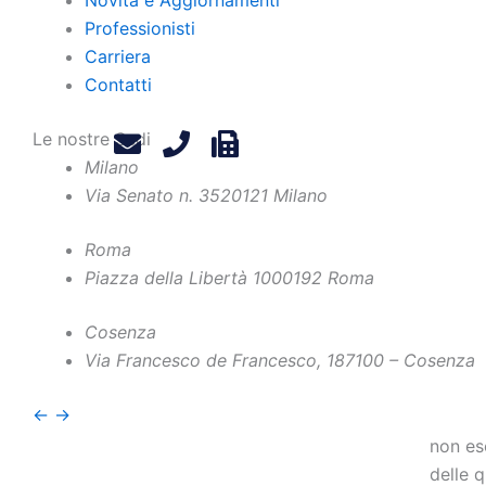
nell’at
Professionisti
concet
Carriera
tratta 
Contatti
a funz
prova 
Le nostre Sedi
la cate
Milano
punto 
Via Senato n. 35
20121 Milano
misure:
i veico
Roma
per i 
Piazza della Libertà 10
00192 Roma
164, co
Cosenza
fiscal
Via Francesco de Francesco, 1
87100 – Cosenza
massim
canoni 
←
→
utile r
non es
delle q