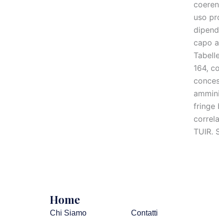
coerenz
uso pr
dipend
capo al
Tabelle
164, co
conces
ammini
fringe 
correl
TUIR. S
Home
Chi Siamo
Contatti