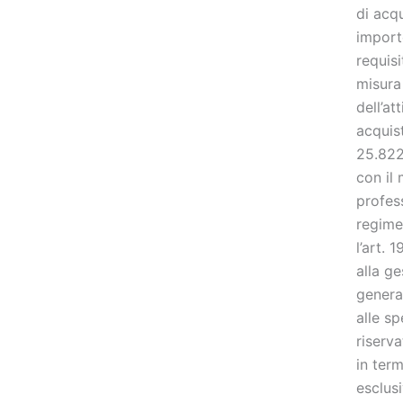
di acq
import
requis
misura 
dell’at
acquist
25.822
con il
profess
regime 
l’art. 
alla ge
genera
alle sp
riserva
in term
esclus