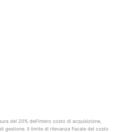
nonché i veicoli adibiti ad uso pubblico (n. 2). Sul
la circolare n. 1/E del 2007 — ha precisato che si
ità, escludendo pertanto quelli che assolvono anche
031 del 30 novembre 2018, ha ribadito che la
non potendosi desumere da meri dati formali quali
eicoli non rientranti nelle categorie di cui al
i — la deducibilità è ammessa nelle seguenti
e professioni (art. 164, comma 1, lett. b)); 80% per
t. 164, comma 1, lett. b), secondo periodo); 70%
er la maggior parte del periodo d’imposta (art.
norma prevede altresì limiti assoluti al costo
costo di noleggio su base annua, con distinti
n riferimento alle quote di ammortamento, ai
bilità per categoria di utilizzo Ai fini pratici è
cie: Autovettura a disposizione dell’impresa (uso
sura del 20% dell’intero costo di acquisizione,
 gestione. Il limite di rilevanza fiscale del costo