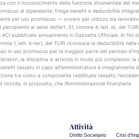
a con il riconoscimento della funzione strumentale del mezzo
omiscuo al dipendente: fringe benefit e deducibilità integra
ente per uso promiscuo — ovvero per utilizzo sia lavorativ
 percipiente ai sensi dell’art. 51, comma 4, lett. a), del TU
 ACI pubblicate annualmente in Gazzetta Ufficiale. Ai fini del
mma 1, lett. b-ter), del TUIR riconosce la deducibilità nella 
so in uso promiscuo per la maggior parte del periodo d’impo
stratori, la disciplina si articola in modo più complesso: l
benefit tassato in capo all’amministratore è integralmente d
azione tra costo e componente reddituale tassato; l’eccedenza
i ricorda, in proposito, che l’Amministrazione finanziaria
Attività
Diritto Societario
Crisi d'Im