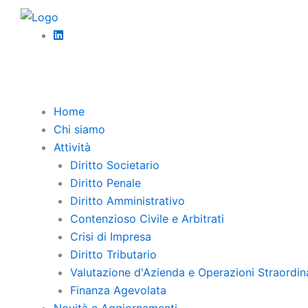
Vai
Diritto 
al
La de
contenuto
Pubbli
art. 16
uno de
Home
autono
Chi siamo
dirette
Attività
164 del
Diritto Societario
cui si 
Diritto Penale
2025 (
Diritto Amministrativo
lavorat
Contenzioso Civile e Arbitrati
senten
Crisi di Impresa
inerenz
Diritto Tributario
categor
Valutazione d'Azienda e Operazioni Straordin
deducib
Finanza Agevolata
dell’in
Novità e Aggiornamenti