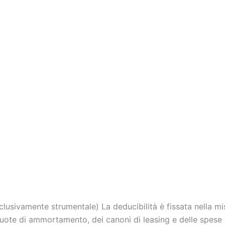
tività propria dell’impresa (art. 164, comma 1, lett. a), n. 1) 
to di esclusiva strumentalità, l’Agenzia delle Entrate — con 
dei veicoli sine quibus non rispetto all’esercizio dell’attiv
ioni personali o accessorie. La Cassazione, ordinanza n. 31
della strumentalità esclusiva è a carico del contribuente, 
goria di omologazione. Veicoli a deducibilità parziale Per i v
precedente — ossia la generalità delle autovetture aziendal
 20% per i veicoli utilizzati nell’esercizio di imprese o arti 
li utilizzati dagli agenti e rappresentanti di commercio (ar
veicoli concessi in uso promiscuo ai lavoratori dipendenti p
mma 1, lett. b-ter)). Per i veicoli a deducibilità parziale la 
mente rilevante, commisurati al costo di acquisto ovvero al 
ali per le diverse categorie. Detti limiti operano anche co
di leasing e alle spese di impiego. 3. Le percentuali di deduci
iepilogare il trattamento applicabile alle principali fattispe
clusivamente strumentale) La deducibilità è fissata nella mi
uote di ammortamento, dei canoni di leasing e delle spese di