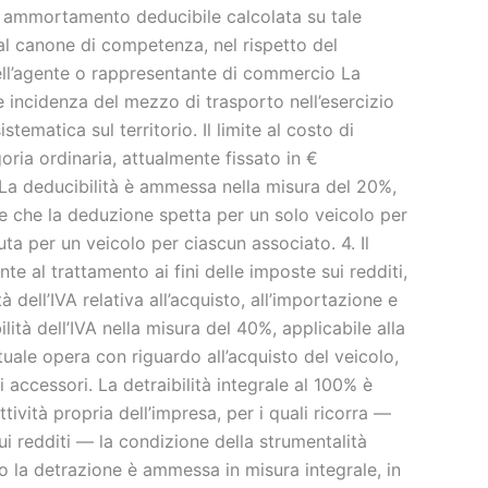
i ammortamento deducibile calcolata su tale
 al canone di competenza, nel rispetto del
dell’agente o rappresentante di commercio La
re incidenza del mezzo di trasporto nell’esercizio
tematica sul territorio. Il limite al costo di
oria ordinaria, attualmente fissato in €
La deducibilità è ammessa nella misura del 20%,
ne che la deduzione spetta per un solo veicolo per
uta per un veicolo per ciascun associato. 4. Il
te al trattamento ai fini delle imposte sui redditi,
tà dell’IVA relativa all’acquisto, all’importazione e
lità dell’IVA nella misura del 40%, applicabile alla
tuale opera con riguardo all’acquisto del veicolo,
 accessori. La detraibilità integrale al 100% è
ttività propria dell’impresa, per i quali ricorra —
 sui redditi — la condizione della strumentalità
o la detrazione è ammessa in misura integrale, in