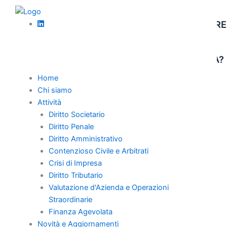
Vai
News
al
AZIONE REVOCATORIA – DA QUANDO DECORRE
contenuto
IL TERMINE PER LA PROPOSIZIONE
DELL’AZIONE IN CASO DI TRASFERIMENTO
IMMOBILIARE MEDIANTE SCRITTURA PRIVATA?
Home
Chi siamo
Attività
Diritto Societario
Diritto Penale
Home
Diritto Amministrativo
Contenzioso Civile e Arbitrati
Chi Siamo
Crisi di Impresa
Professionisti
Diritto Tributario
Novità e Aggiornamenti
Valutazione d'Azienda e Operazioni
Straordinarie
Carriera
Finanza Agevolata
Contatti
Novità e Aggiornamenti