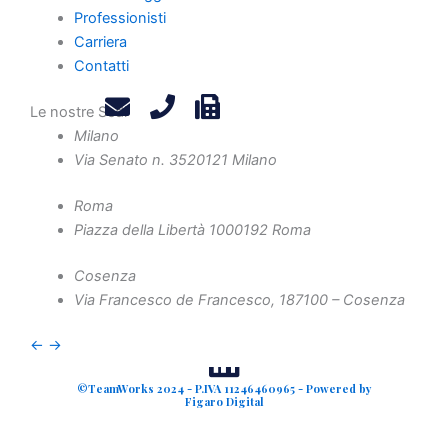
Privacy Policy
Professionisti
Legals
Carriera
Attività
Contatti
Diritto Societario
Le nostre Sedi
Diritto Tributario
Milano
Diritto Amministrativo
Via Senato n. 35
20121 Milano
Diritto Penale
Crisi d'Impresa
Roma
Piazza della Libertà 10
00192 Roma
Contenzioso Civile e Arbitrati
Valutazione d'Azienda e Operazioni Straordinarie
Cosenza
Via Francesco de Francesco, 1
87100 – Cosenza
Finanza Agevolata
←
→
©TeamWorks 2024 - P.IVA 11246460965 - Powered by
Figaro Digital