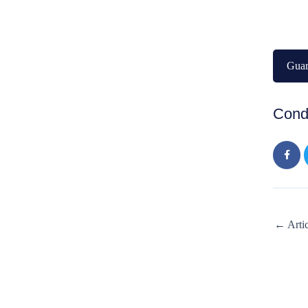
Gua
Condi
← Artic