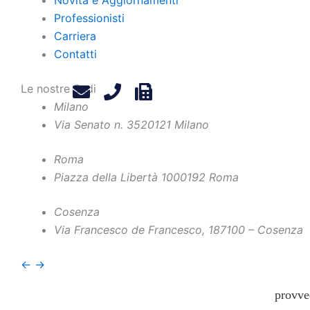
Professionisti
Carriera
Contatti
L’Avvi
Le nostre Sedi
informa
Milano
tra gli
Via Senato n. 35
20121 Milano
relati
Roma
dell’ar
Piazza della Libertà 10
00192 Roma
di acce
sancisc
Cosenza
essere 
Via Francesco de Francesco, 1
87100 – Cosenza
che li 
←
→
della 
provve