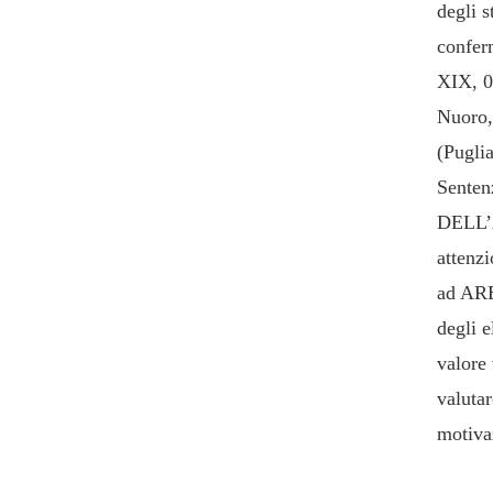
degli s
conferm
XIX, 0
Nuoro,
(Pugli
Sente
DELL’
attenz
ad ARE
degli e
valore
valutar
motiva