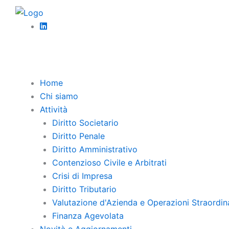
Vai
al
contenuto
Torna Indi
Home
Chi siamo
Attività
AC
Diritto Societario
Diritto Penale
ED
Diritto Amministrativo
Contenzioso Civile e Arbitrati
DI
Crisi di Impresa
Diritto Tributario
Valutazione d'Azienda e Operazioni Straordin
Come ver
Finanza Agevolata
protegger
Novità e Aggiornamenti