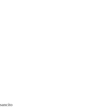
olare,
e la
 162
vvisi
o
uridiche
rt. 7
sancito