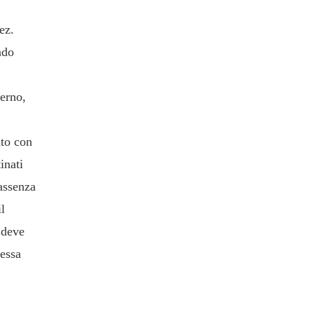
ez.
ado
,
lerno,
to con
inati
assenza
il
 deve
messa