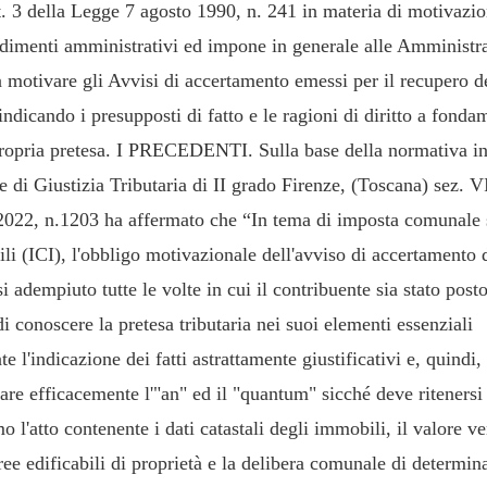
t. 3 della Legge 7 agosto 1990, n. 241 in materia di motivazio
dimenti amministrativi ed impone in generale alle Amministr
a motivare gli Avvisi di accertamento emessi per il recupero d
 indicando i presupposti di fatto e le ragioni di diritto a fond
propria pretesa. I PRECEDENTI. Sulla base della normativa in
e di Giustizia Tributaria di II grado Firenze, (Toscana) sez. V
2022, n.1203 ha affermato che “In tema di imposta comunale 
li (ICI), l'obbligo motivazionale dell'avviso di accertamento 
si adempiuto tutte le volte in cui il contribuente sia stato posto
i conoscere la pretesa tributaria nei suoi elementi essenziali
e l'indicazione dei fatti astrattamente giustificativi e, quindi,
are efficacemente l'"an" ed il "quantum" sicché deve ritenersi
mo l'atto contenente i dati catastali degli immobili, il valore v
ree edificabili di proprietà e la delibera comunale di determin