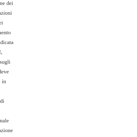
ne dei
azioni
ei
amento
dicata
I,
sugli
deve
 in
 di
enale
azione