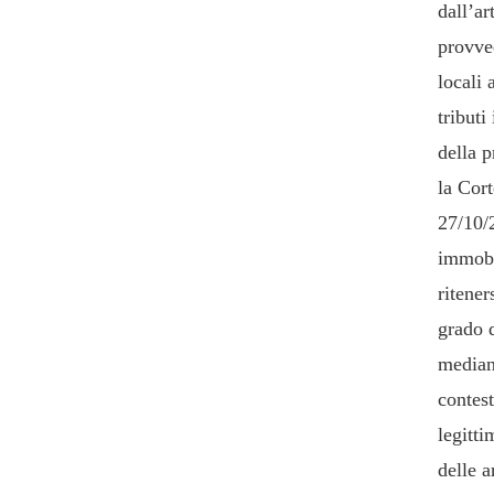
dall’ar
provve
locali 
tributi
della 
la Cort
27/10/
immobi
ritener
grado d
mediant
contest
legitti
delle a