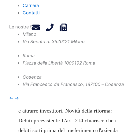
Carriera
Contatti
Le nostre Sedi
La riforma del Codice della Crisi d'Impresa
Milano
Via Senato n. 35
20121 Milano
(CCII) ha introdotto l'art. 214, che in parte
sostituisce l'art. 105 della legge fallimentare.
Roma
La norma semplifica la cessione aziendale
Piazza della Libertà 10
00192 Roma
permettendo la gestione dei debiti tramite
Cosenza
accordi. Promuove inoltre strumenti
Via Francesco de Francesco, 1
87100 – Cosenza
innovativi, come la creazione di una
←
→
NewCo, per favorire la continuità aziendale
e attrarre investitori. Novità della riforma:
Debiti preesistenti: L'art. 214 chiarisce che i
debiti sorti prima del trasferimento d'azienda