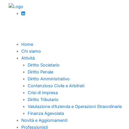
Vai
al
contenuto
Torna Indietro
Home
Chi siamo
La cessione
Attività
Diritto Societario
d’azienda nella
Diritto Penale
Diritto Amministrativo
liquidazione
Contenzioso Civile e Arbitrati
giudiziale
Crisi di Impresa
Diritto Tributario
Valutazione d'Azienda e Operazioni Straordinarie
Finanza Agevolata
La nuova disciplina per la cessione aziendale:
Novità e Aggiornamenti
semplificazione dei debiti e continuità operativa
Professionisti
attraverso strumenti innovativi e accordi mirati