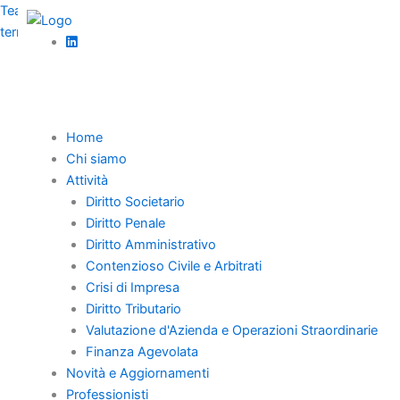
Vai
TeamWorks | Un team di professionisti presente su tutto il
al
territorio
contenuto
Home
Chi siamo
Attività
Torna Indietro
Diritto Societario
Diritto Penale
Colmare il divario
Diritto Amministrativo
Contenzioso Civile e Arbitrati
di innovazione:
Crisi di Impresa
Diritto Tributario
una sfida cruciale
Valutazione d'Azienda e Operazioni Straordinarie
per l’Europa
Finanza Agevolata
Novità e Aggiornamenti
Professionisti