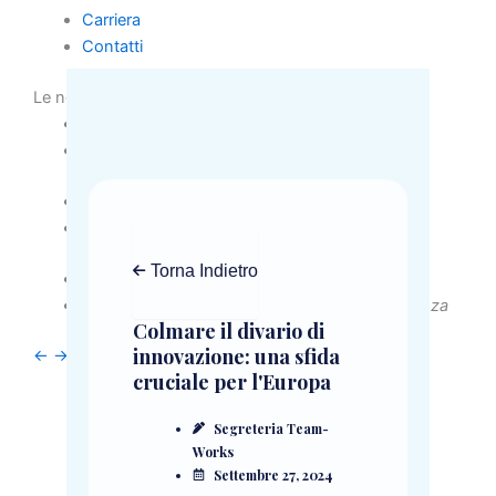
Carriera
Contatti
Le nostre Sedi
Milano
Via Senato n. 35
20121 Milano
Roma
Piazza della Libertà 10
00192 Roma
Torna Indietro
Cosenza
Via Francesco de Francesco, 1
87100 – Cosenza
Colmare il divario di
innovazione: una sfida
←
→
cruciale per l'Europa
Segreteria Team-
Works
Settembre 27, 2024