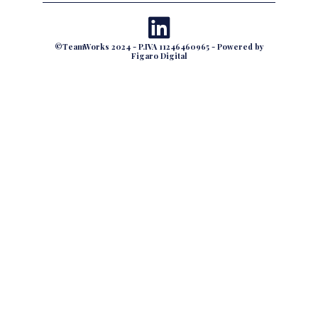
©TeamWorks 2024 - P.IVA 11246460965 - Powered by
Figaro Digital