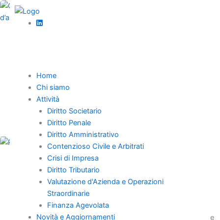
Vai
al
contenuto
Valutazione d'Azienda e Operazioni Straordinarie
Continuità indiretta e valutazioni di congruità
dell’affitto d’azienda
Home
Chi siamo
L’affitto d’azienda nel concordato preventivo e nella
Attività
liquidazione giudiziale tutela creditori e occupazione, ma
Diritto Societario
richiede stime di congruità razionali e indipendenti.
Diritto Penale
Diritto Amministrativo
Contenzioso Civile e Arbitrati
Crisi di Impresa
,
Diritto tributario
News
Diritto Tributario
Valutazione d'Azienda e Operazioni
Principi dell’autotutela tributaria con la Sent.
Cass. SS.UU. n. 30051/2024
Straordinarie
Finanza Agevolata
Novità e Aggiornamenti
L’autotutela tributaria, espressione della potestà discrezionale