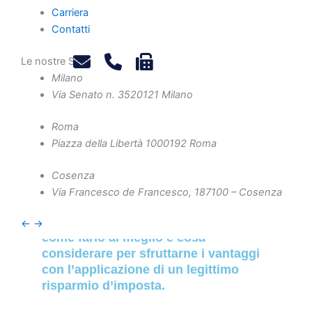
Carriera
-
Gennaio 24, 2025
Contatti
-
Valutazione d'Azienda e Operazioni
Le nostre Sedi
Straordinarie
Milano
Via Senato n. 35
20121 Milano
Roma
A cura di Mario Grandinetti
Piazza della Libertà 10
00192 Roma
Cosenza
Trasformare una ditta individuale in
Via Francesco de Francesco, 1
87100 – Cosenza
SRL può offrire protezione
patrimoniale e vantaggi fiscali: scopri
←
→
come farlo al meglio e cosa
considerare per sfruttarne i vantaggi
con l’applicazione di un legittimo
risparmio d’imposta.