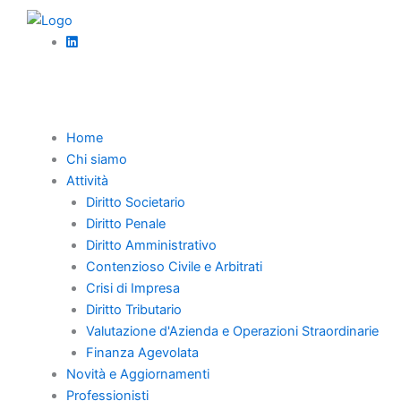
Vai
al
contenuto
Torna Indietro
Home
Chi siamo
Conferimento ditta
Attività
Diritto Societario
individuale in SRL:
Diritto Penale
Diritto Amministrativo
rischio o
Contenzioso Civile e Arbitrati
opportunità?
Crisi di Impresa
Diritto Tributario
Valutazione d'Azienda e Operazioni Straordinarie
Finanza Agevolata
Novità e Aggiornamenti
Pubblicato da
Segreteria Team-Works
Professionisti