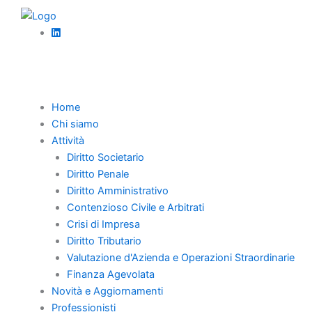
Vai
al
contenuto
Torna Indietro
Home
Chi siamo
GARANZIE MCC E
Attività
Diritto Societario
NULLITÀ DEL
Diritto Penale
Diritto Amministrativo
MUTUO: NON
Contenzioso Civile e Arbitrati
CORRETTA
Crisi di Impresa
Diritto Tributario
VALUTAZIONE
Valutazione d'Azienda e Operazioni Straordinarie
Finanza Agevolata
CREDITIZIA
Novità e Aggiornamenti
Professionisti