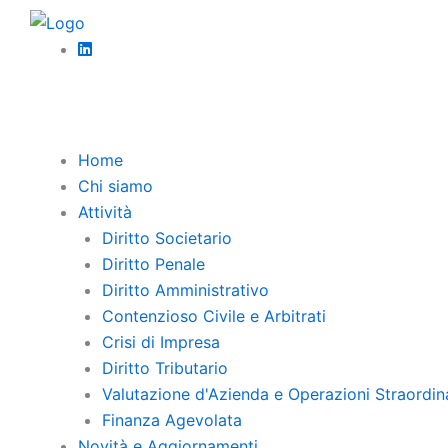
Vai
al
contenuto
Torna Indi
Home
Chi siamo
Attività
Nu
Diritto Societario
Diritto Penale
ne
Diritto Amministrativo
Contenzioso Civile e Arbitrati
In
Crisi di Impresa
Diritto Tributario
Se
Valutazione d'Azienda e Operazioni Straordin
Finanza Agevolata
Novità e Aggiornamenti