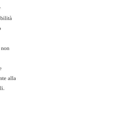
r
bilità
ò
, non
e
nte alla
li.