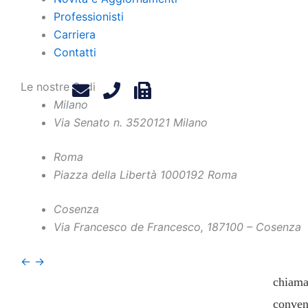
Le Sezio
Professionisti
alternat
Carriera
Contatti
Le nostre Sedi
Milano
Sezion
Via Senato n. 35
20121 Milano
– pron
l’ordi
Roma
l'oppos
Piazza della Libertà 10
00192 Roma
nuove 
Cosenza
state a
Via Francesco de Francesco, 1
87100 – Cosenza
solo s
della 
←
→
chiamat
conven