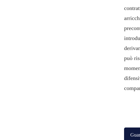
contra
arricch
precont
introd
deriva
può ris
moment
difensi
compar
Gua