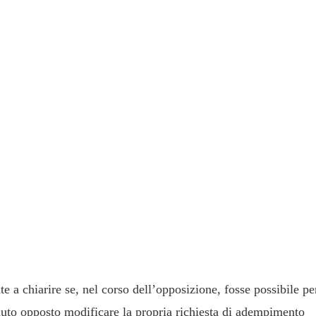
ni Unite chiariscono i limiti e le possibilità dell'opposto nel proporre
ive nel giudizio di opposizione
i Unite Civili Cassazione n. 26727 del 15.10.2024 Le Sezioni
unciandosi sulle questioni rimesse dalla Sezione Prima civile 
nanza interlocutoria n. 20476 del 17.07.2023 hanno precisato 
to, nel giudizio di opposizione a decreto ingiuntivo, può prop
domande alternative nella comparsa di risposta, anche se non
vanzate nella fase monitoria: tale passaggio, tuttavia, sarà pos
e le nuove richieste hanno o comunque nascono dallo stesso in
domanda originaria. Questione giuridica: Le Sezioni Unite sono
e a chiarire se, nel corso dell’opposizione, fosse possibile per
uto opposto modificare la propria richiesta di adempimento