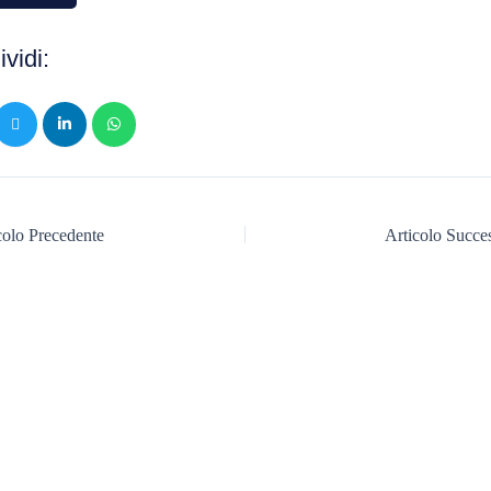
vidi:
olo Precedente
Articolo Succ