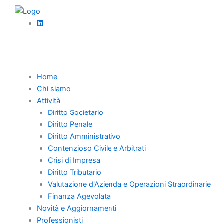
Vai
al
contenuto
Torna Indietro
Home
Chi siamo
Le partecipate
Attività
Diritto Societario
pubbliche in Italia:
Diritto Penale
Diritto Amministrativo
tra crescita e
Contenzioso Civile e Arbitrati
trasformazione
Crisi di Impresa
Diritto Tributario
Valutazione d'Azienda e Operazioni Straordinarie
Finanza Agevolata
Le partecipate pubbliche stanno dimostrando di
Novità e Aggiornamenti
essere un pilastro strategico per lo sviluppo
Professionisti
economico e occupazionale del Paese.