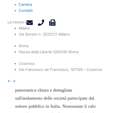
Carriera
Contatti
Le nostre Sedi
Il rapporto tra CCII e Tusp è stato oggetto di
Milano
Via Senato n. 35
20121 Milano
una tavola rotonda coordinata da Marco
Anesa al convegnoAPRI2024 svoltosi a
Roma
Ferrara il 10 e 11 ottobre, che ha trattato i
Piazza della Libertà 10
00192 Roma
temi di adeguati assetti e responsabilità di
Cosenza
amministratori, sindaci e soc
Via Francesco de Francesco, 1
87100 – Cosenza
←
→
L'ultimo report dell'Istat ci offre una
panoramica chiara e dettagliata
sull'andamento delle società partecipate dal
settore pubblico in Italia. Nonostante il calo