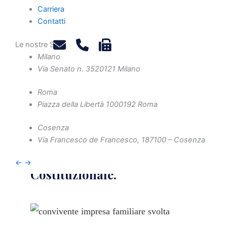
-
Maggio 23, 2025
Carriera
Contatti
-
Diritto societario
,
News
Le nostre Sedi
Milano
Le Sezioni Unite si sono
Via Senato n. 35
20121 Milano
espresse sul riconoscimento
dei diritti dei conviventi di
Roma
Piazza della Libertà 10
00192 Roma
fatto che partecipano
all’impresa familiare, in
Cosenza
applicazione delle recenti
Via Francesco de Francesco, 1
87100 – Cosenza
statuizioni della Corte
←
→
Costituzionale.