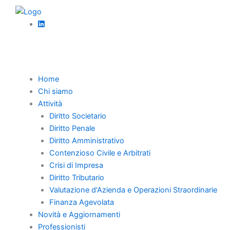
Vai
al
contenuto
Torna Indietro
Home
Chi siamo
Punto di svolta sul
Attività
Diritto Societario
convivente di fatto
Diritto Penale
Diritto Amministrativo
nell’impresa
Contenzioso Civile e Arbitrati
familiare
Crisi di Impresa
Diritto Tributario
Valutazione d'Azienda e Operazioni Straordinarie
Finanza Agevolata
Pubblicato da
Valerie Stella De Caro
Novità e Aggiornamenti
Giordanelli
Professionisti