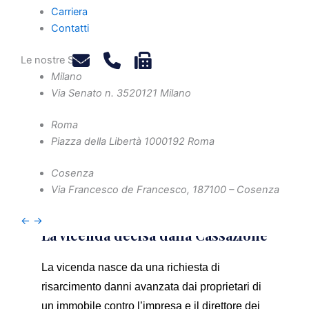
Carriera
Contatti
Vizi dell’opera: l’appaltatore
è esente da responsabilità
Le nostre Sedi
solo se manifesta il proprio
Milano
Via Senato n. 35
20121 Milano
dissenso alle istruzioni
impartite dal committente
Roma
Piazza della Libertà 10
00192 Roma
Cosenza
Via Francesco de Francesco, 1
87100 – Cosenza
←
→
La vicenda decisa dalla Cassazione
La vicenda nasce da una richiesta di
risarcimento danni avanzata dai proprietari di
un immobile contro l’impresa e il direttore dei