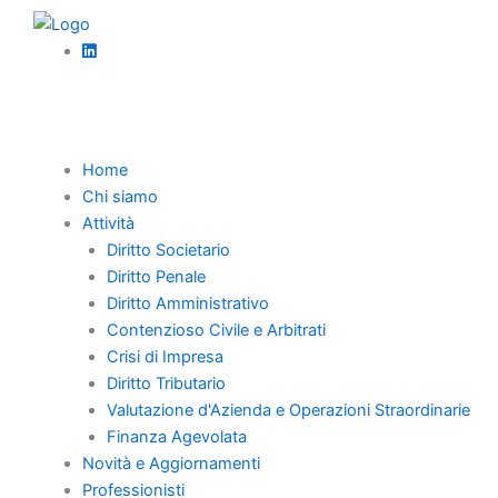
Vai
al
contenuto
Torna Indietro
Home
Chi siamo
La responsabilità
Attività
Diritto Societario
dell’appaltatore:
Diritto Penale
Diritto Amministrativo
onere della prova,
Contenzioso Civile e Arbitrati
limiti ed esenzioni
Crisi di Impresa
Diritto Tributario
Valutazione d'Azienda e Operazioni Straordinarie
Finanza Agevolata
Pubblicato da
Giorgio Conforti
-
Aprile 29, 2025
Novità e Aggiornamenti
Professionisti
-
Diritto societario
,
News