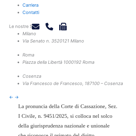
Stato: nota a Cass.,
Carriera
Contatti
Sez. I, 11 aprile
2025, n. 9451
Le nostre Sedi
Milano
Via Senato n. 35
20121 Milano
A cura di Marco Cavaliere
Roma
Piazza della Libertà 10
00192 Roma
Cosenza
Via Francesco de Francesco, 1
87100 – Cosenza
1. Premessa
←
→
La pronuncia della Corte di Cassazione, Sez.
I Civile, n. 9451/2025, si colloca nel solco
della giurisprudenza nazionale e unionale
che riconosce il primato del diritto