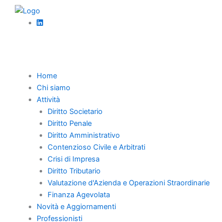
Vai
al
contenuto
Torna Indietro
Home
Chi siamo
La disapplicazione
Attività
Diritto Societario
dell’art. 101, co. 6,
Diritto Penale
Diritto Amministrativo
l. fall. nel concorso
Contenzioso Civile e Arbitrati
fallimentare avente
Crisi di Impresa
Diritto Tributario
ad oggetto il
Valutazione d'Azienda e Operazioni Straordinarie
Finanza Agevolata
recupero di aiuti di
Novità e Aggiornamenti
Professionisti