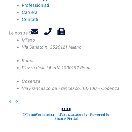
Privacy Policy
Professionisti
Legals
Carriera
Attività
Contatti
Diritto Societario
Le nostre Sedi
Diritto Tributario
Milano
Diritto Amministrativo
Via Senato n. 35
20121 Milano
Diritto Penale
Crisi d'Impresa
Roma
Piazza della Libertà 10
00192 Roma
Contenzioso Civile e Arbitrati
Valutazione d'Azienda e Operazioni Straordinarie
Cosenza
Via Francesco de Francesco, 1
87100 – Cosenza
Finanza Agevolata
←
→
©TeamWorks 2024 - P.IVA 11246460965 - Powered by
Figaro Digital