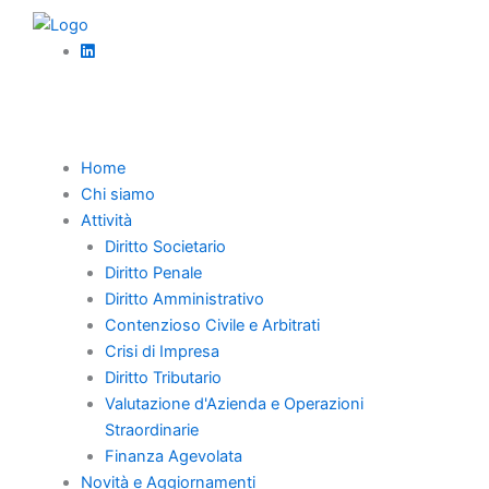
Vai
Diritto societario
al
Adeguati assetti organizzativi nelle società
contenuto
sane: l’importanza dell’art. 2086 c.c.
Home
Chi siamo
Attività
Diritto Societario
Diritto Penale
Home
Diritto Amministrativo
Contenzioso Civile e Arbitrati
Chi Siamo
Crisi di Impresa
Professionisti
Diritto Tributario
Novità e Aggiornamenti
Valutazione d'Azienda e Operazioni
Straordinarie
Carriera
Finanza Agevolata
Contatti
Novità e Aggiornamenti