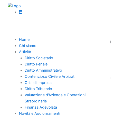
Vai
al
contenuto
News
Credito da Recesso e Finanziamento Soci: La
Differenza Chiarita dalla Cassazione
Home
La Corte di Cassazione – ordinanza n. 30725 del 2023 Sez. I
Chi siamo
Civile – ha ribadito un principio cardine in materia di diritto
Attività
societario, fornendo una chiave interpretativa.
Diritto Societario
Diritto Penale
,
Finanza agevolata
News
Diritto Amministrativo
Contenzioso Civile e Arbitrati
Agevolazioni Fiscali per le Aziende in Crisi: Un
Crisi di Impresa
Chiarimento Determinante
Diritto Tributario
Valutazione d'Azienda e Operazioni
Straordinarie
Finanza Agevolata
Novità e Aggiornamenti