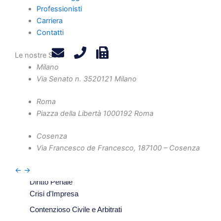
Home
Professionisti
Chi Siamo
Carriera
Contatti
Professionisti
Novità e Aggiornamenti
Le nostre Sedi
Milano
Carriera
Via Senato n. 35
20121 Milano
Contatti
Privacy Policy
Roma
Legals
Piazza della Libertà 10
00192 Roma
Attività
Diritto Societario
Cosenza
Via Francesco de Francesco, 1
87100 – Cosenza
Diritto Tributario
Diritto Amministrativo
←
→
Diritto Penale
Crisi d'Impresa
Contenzioso Civile e Arbitrati