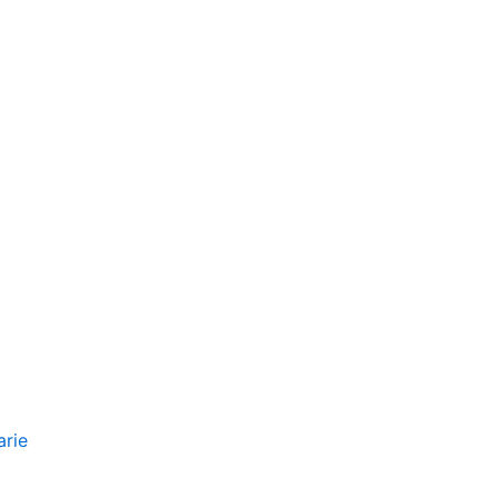
 ART. 1957 C.C.
arie