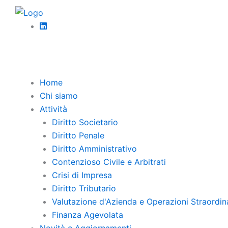
Vai
News
al
FIDEIUSSIONE A PRIMA RICHIESTA E
contenuto
Home
Chi siamo
Attività
Diritto Societario
Diritto Penale
Diritto Amministrativo
Contenzioso Civile e Arbitrati
Crisi di Impresa
Diritto Tributario
Valutazione d'Azienda e Operazioni Straordin
Finanza Agevolata
Novità e Aggiornamenti