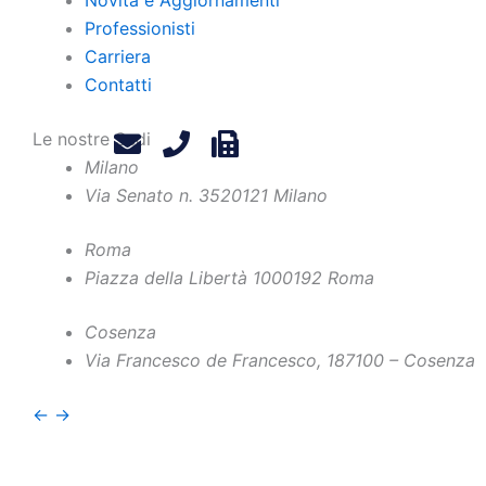
Professionisti
Carriera
Contatti
Le nostre Sedi
Milano
Via Senato n. 35
20121 Milano
Roma
Piazza della Libertà 10
00192 Roma
Home
Chi Siamo
Contatti
Cosenza
Via Francesco de Francesco, 1
87100 – Cosenza
Professionisti
Privacy Policy
Novità e Aggiornamenti
Legals
←
→
Carriera